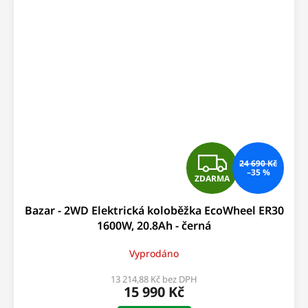
Z
24 690 Kč
–35 %
ZDARMA
D
Bazar - 2WD Elektrická koloběžka EcoWheel ER30
A
1600W, 20.8Ah - černá
R
Vyprodáno
M
13 214,88 Kč bez DPH
15 990 Kč
A