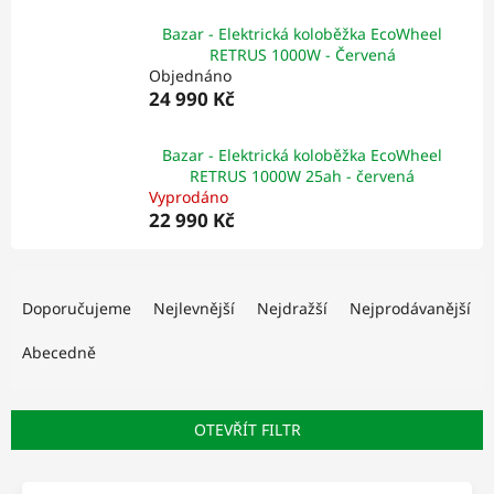
Bazar - Elektrická koloběžka EcoWheel
RETRUS 1000W - Červená
Objednáno
24 990 Kč
Bazar - Elektrická koloběžka EcoWheel
RETRUS 1000W 25ah - červená
Vyprodáno
22 990 Kč
Ř
a
Doporučujeme
Nejlevnější
Nejdražší
Nejprodávanější
z
e
Abecedně
n
í
p
OTEVŘÍT FILTR
r
o
V