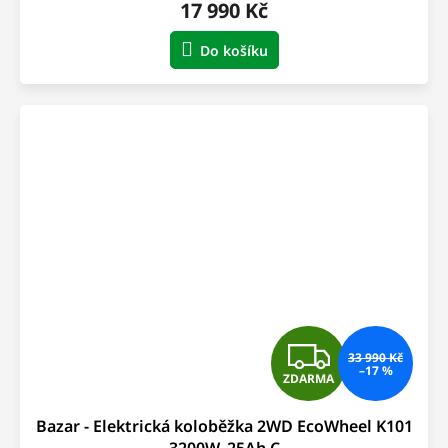
17 990 Kč
A
Do košíku
Z
33 990 Kč
–17 %
ZDARMA
D
Bazar - Elektrická koloběžka 2WD EcoWheel K101
A
3200W, 25Ah C