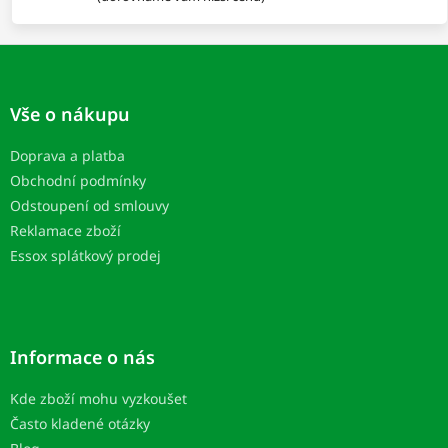
Z
á
p
Vše o nákupu
a
t
Doprava a platba
í
Obchodní podmínky
Odstoupení od smlouvy
Reklamace zboží
Essox splátkový prodej
Informace o nás
Kde zboží mohu vyzkoušet
Často kladené otázky