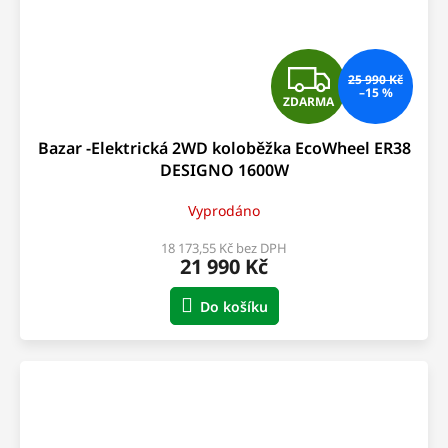
Z
25 990 Kč
–15 %
ZDARMA
D
Bazar -Elektrická 2WD koloběžka EcoWheel ER38
A
DESIGNO 1600W
R
Vyprodáno
M
18 173,55 Kč bez DPH
21 990 Kč
A
Do košíku