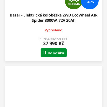
–33 %
ZDARMA
D
Bazar - Elektrická koloběžka 2WD EcoWheel AIR
A
Spider 8000W, 72V 30Ah
R
Vyprodáno
M
31 396,69 Kč bez DPH
37 990 Kč
A
Do košíku