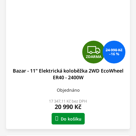
Z
24 990 Kč
–16 %
ZDARMA
D
Bazar - 11" Elektrická koloběžka 2WD EcoWheel
A
ER40 - 2400W
R
Objednáno
M
17 347,11 Kč bez DPH
20 990 Kč
A
Do košíku