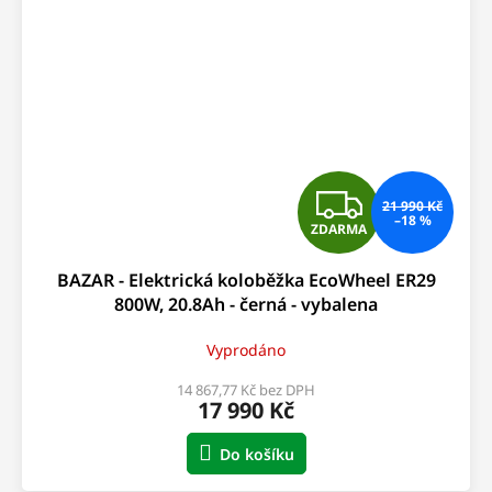
Z
21 990 Kč
–18 %
ZDARMA
D
BAZAR - Elektrická koloběžka EcoWheel ER29
A
800W, 20.8Ah - černá - vybalena
R
Vyprodáno
M
14 867,77 Kč bez DPH
17 990 Kč
A
Do košíku