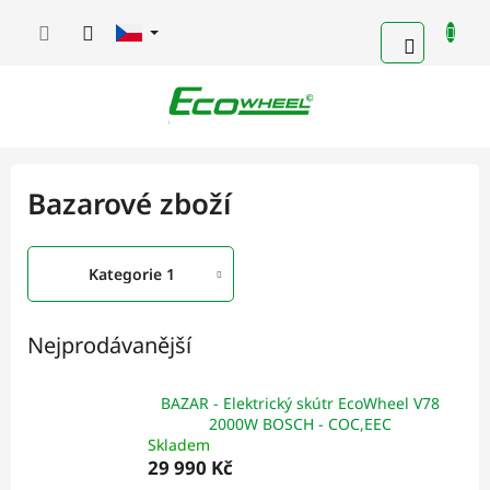
Přejít
na
NÁKUPN
obsah
KOŠÍK
Bazarové zboží
Kategorie 1
Nejprodávanější
BAZAR - Elektrický skútr EcoWheel V78
2000W BOSCH - COC,EEC
Skladem
29 990 Kč