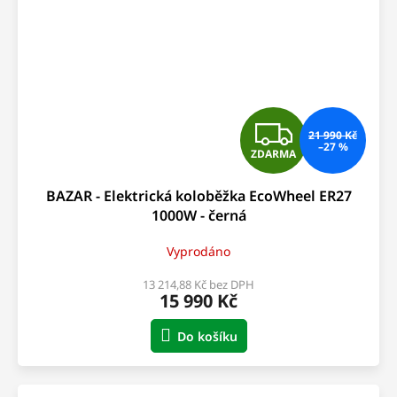
Z
21 990 Kč
–27 %
ZDARMA
D
BAZAR - Elektrická koloběžka EcoWheel ER27
A
1000W - černá
R
Vyprodáno
M
13 214,88 Kč bez DPH
15 990 Kč
A
Do košíku