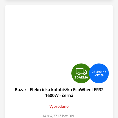
Z
26 490 Kč
–32 %
ZDARMA
D
Bazar - Elektrická koloběžka EcoWheel ER32
A
1600W - černá
R
Vyprodáno
M
14 867,77 Kč bez DPH