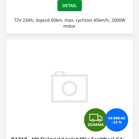
A
DETAIL
72V 23Ah, dojezd 60km, max. rychlost 45km/h, 2000W
motor
Z
14 990 Kč
–33 %
ZDARMA
D