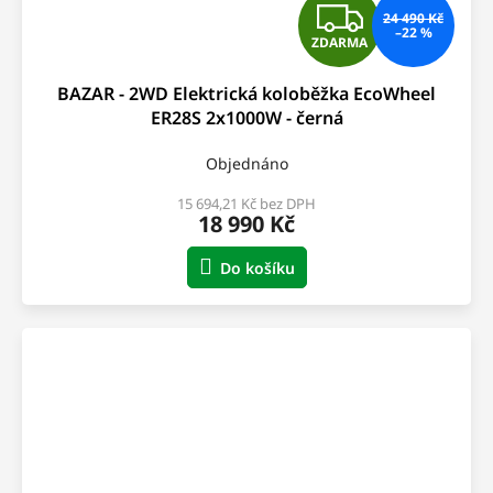
Z
24 490 Kč
–22 %
ZDARMA
D
BAZAR - 2WD Elektrická koloběžka EcoWheel
A
ER28S 2x1000W - černá
R
Objednáno
M
15 694,21 Kč bez DPH
18 990 Kč
A
Do košíku