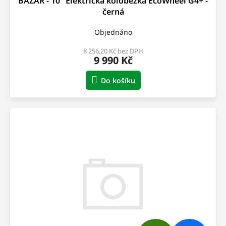
BAZAR - 10" Elektrická koloběžka EcoWheel G4+ -
A
černá
R
Objednáno
M
8 256,20 Kč bez DPH
9 990 Kč
A
Do košíku