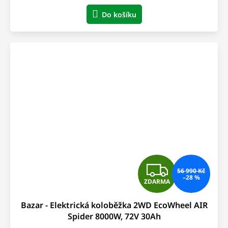
A
Do košíku
Z
56 990 Kč
–28 %
ZDARMA
D
Bazar - Elektrická koloběžka 2WD EcoWheel AIR
A
Spider 8000W, 72V 30Ah