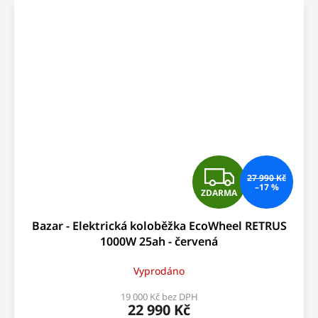
Z
27 990 Kč
–17 %
ZDARMA
D
Bazar - Elektrická koloběžka EcoWheel RETRUS
A
1000W 25ah - červená
R
Vyprodáno
M
19 000 Kč bez DPH
22 990 Kč