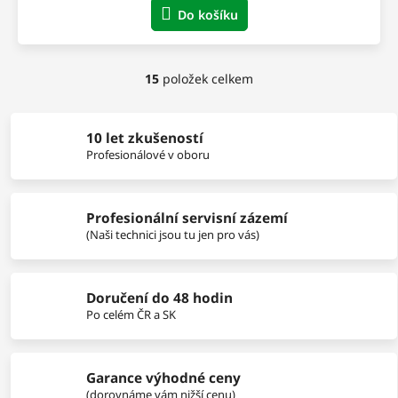
Do košíku
15
položek celkem
O
v
l
á
10 let zkušeností
d
Profesionálové v oboru
a
c
í
Profesionální servisní zázemí
p
r
(Naši technici jsou tu jen pro vás)
v
k
y
Doručení do 48 hodin
v
Po celém ČR a SK
ý
p
i
s
Garance výhodné ceny
u
(dorovnáme vám nižší cenu)