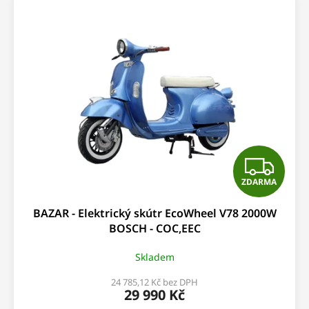
d
ý
u
p
k
i
t
s
ů
p
r
o
d
u
k
t
Z
ů
ZDARMA
D
BAZAR - Elektrický skútr EcoWheel V78 2000W
A
BOSCH - COC,EEC
R
Skladem
M
24 785,12 Kč bez DPH
29 990 Kč