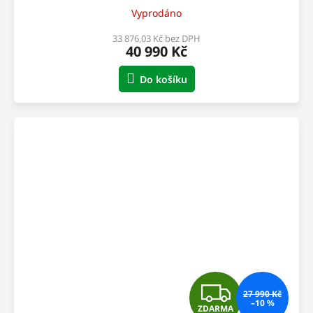
R
Vyprodáno
M
33 876,03 Kč bez DPH
40 990 Kč
A
Do košíku
Z
27 990 Kč
–10 %
ZDARMA