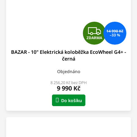
Z
14 990 Kč
–33 %
ZDARMA
D
BAZAR - 10" Elektrická koloběžka EcoWheel G4+ -
A
černá
R
Objednáno
M
8 256,20 Kč bez DPH
9 990 Kč
A
Do košíku