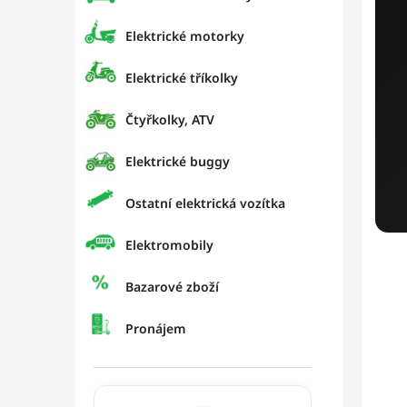
p
a
Elektrické motorky
n
e
Elektrické tříkolky
l
Čtyřkolky, ATV
Elektrické buggy
Ostatní elektrická vozítka
Elektromobily
Bazarové zboží
Pronájem