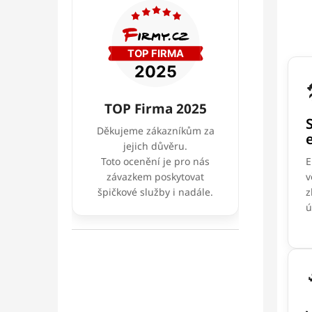
TOP Firma 2025
Děkujeme zákazníkům za
jejich důvěru.
E
Toto ocenění je pro nás
v
závazkem poskytovat
z
špičkové služby i nadále.
ú