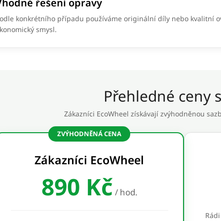
Vhodné řešení opravy
odle konkrétního případu používáme originální díly nebo kvalitní o
konomický smysl.
Přehledné ceny s
Zákazníci EcoWheel získávají zvýhodněnou sazbu
ZVÝHODNĚNÁ CENA
Zákazníci EcoWheel
890 Kč
/ hod.
Rádi