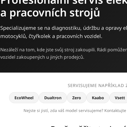
a pracovních strojů
Specializujeme se na diagnostiku, údržbu a opravy el
motocyklů, čtyřkolek a pracovních vozidel.
Nezáleží na tom, kde jste svůj stroj zakoupili. Rádi pomů
vozidel zakoupených u jiných prodejců.
SERVISUJEME NAPŘÍKLAD 
EcoWheel
Dualtron
Zero
Kaabo
Vsett
Nejste si jistí, zda váš model servisujeme? Kontaktujt