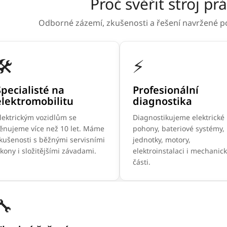
Proč svěřit stroj p
Odborné zázemí, zkušenosti a řešení navržené po
🛠️
⚡
Specialisté na
Profesionální
elektromobilitu
diagnostika
lektrickým vozidlům se
Diagnostikujeme elektrické
ěnujeme více než 10 let. Máme
pohony, bateriové systémy, ř
kušenosti s běžnými servisními
jednotky, motory,
kony i složitějšími závadami.
elektroinstalaci i mechanic
části.
🔧