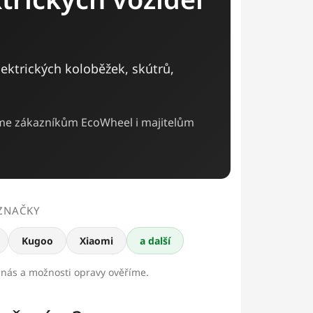
ektrických koloběžek, skútrů,
žeme zákazníkům EcoWheel i majitelům
ZNAČKY
Kugoo
Xiaomi
a další
e nás a možnosti opravy ověříme.