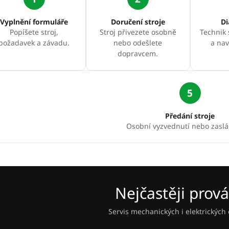
Vyplnění formuláře
Doručení stroje
Di
Popíšete stroj,
Stroj přivezete osobně
Technik 
požadavek a závadu.
nebo odešlete
a nav
dopravcem.
5
Předání stroje
Osobní vyzvednutí nebo zaslán
Nejčastěji prov
Servis mechanických i elektrických č