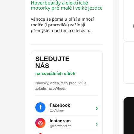
Hoverboardy a elektrické
motorky pro malé i velké jezdce
Vánoce se pomalu blíží a mnozí
rodiče (i prarodiče) začínají
přemýšlet nad tím, co letos n...
SLEDUJTE
NÁS
na sociálních sítích
Novinky, videa, testy produktů a
zákulisí EcoWheel.
Facebook
f
›
EcoWheel
Instagram
›
◎
@ecowheel.cz