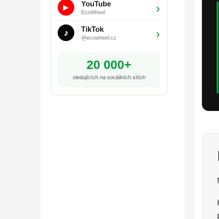
YouTube
›
▶
EcoWheel
TikTok
›
♪
@ecowheel.cz
20 000+
sledujících na sociálních sítích