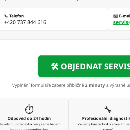
📞 Telefon
✉️ E-mai
+420 737 844 616
servi
🛠 OBJEDNAT SERVI
Vyplnění formuláře zabere přibližně
2 minuty
a výrazně ur
⏱️
🔧
Odpověď do 24 hodin
Profesionální diagnosti
a většinu požadavků reagujeme během
Zkušený tým techniků a kvalitní se
jednoho pracovního dne.
zázemí.