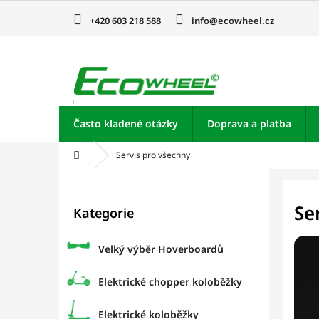
Přejít
na
+420 603 218 588
info@ecowheel.cz
obsah
Často kladené otázky
Doprava a platba
Domů
Servis pro všechny
P
o
Přeskočit
Se
Kategorie
kategorie
s
t
r
Velký výběr Hoverboardů
a
n
Elektrické chopper koloběžky
n
í
Elektrické koloběžky