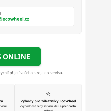
l
s@ecowheel.cz
S ONLINE
ychlí přijetí vašeho stroje do servisu.
⭐
ka
Výhody pro zákazníky EcoWheel
rvisní
Zvýhodněné ceny servisu, dílů a přednostní
vyřízení.