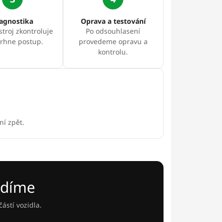
agnostika
Oprava a testování
stroj zkontroluje
Po odsouhlasení
rhne postup.
provedeme opravu a
kontrolu.
í zpět.
ádíme
ástí vozidla.