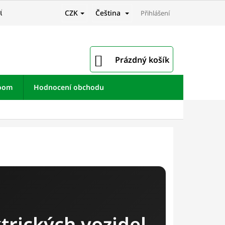
CZK
Čeština
JŮ
Přihlášení
NÁKUPNÍ
Prázdný košík
KOŠÍK
room
Hodnocení obchodu
ktrických vozidel