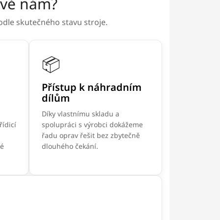
rávě nám?
dle skutečného stavu stroje.
📦
Přístup k náhradním
dílům
Díky vlastnímu skladu a
ídicí
spolupráci s výrobci dokážeme
řadu oprav řešit bez zbytečně
ké
dlouhého čekání.