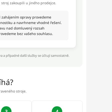
stroj zakoupili u jiného prodejce.
d zahájením opravy provedeme
nostiku a navrhneme vhodné řešení.
avu nad domluvený rozsah
rovedeme bez vašeho souhlasu.
 a případné další služby se účtují samostatně.
íhá?
raveného stroje.
3
4