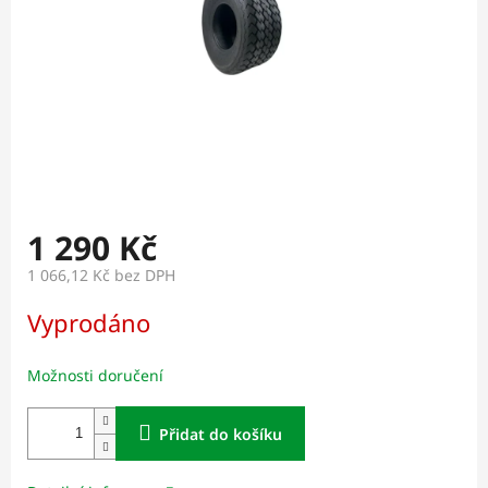
1 290 Kč
1 066,12 Kč bez DPH
Měrná
Vyprodáno
cena:
Možnosti doručení
Přidat do košíku