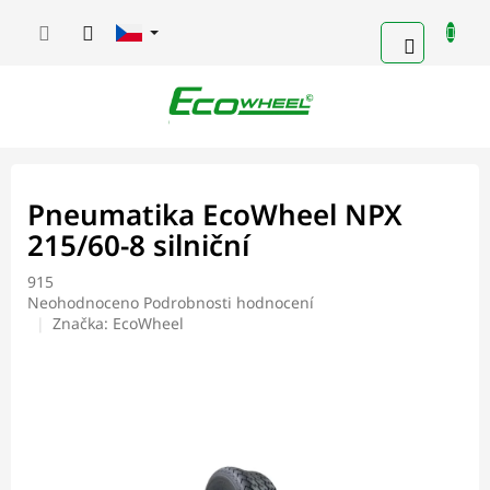
Přejít
na
NÁKUPN
obsah
KOŠÍK
Pneumatika EcoWheel NPX
215/60-8 silniční
915
Průměrné
Neohodnoceno
Podrobnosti hodnocení
hodnocení
Značka:
EcoWheel
produktu
je
0,0
z
5
hvězdiček.