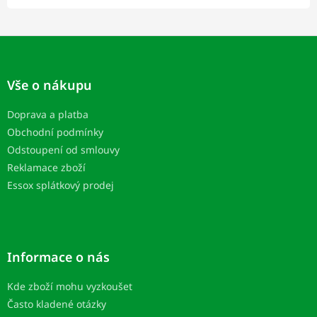
Z
á
p
Vše o nákupu
a
t
Doprava a platba
í
Obchodní podmínky
Odstoupení od smlouvy
Reklamace zboží
Essox splátkový prodej
Informace o nás
Kde zboží mohu vyzkoušet
Často kladené otázky