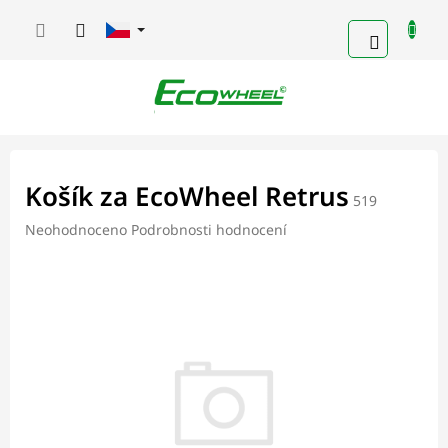
Přejít
na
NÁKUPN
obsah
KOŠÍK
Košík za EcoWheel Retrus
519
Průměrné
Neohodnoceno
Podrobnosti hodnocení
hodnocení
produktu
je
0,0
z
5
hvězdiček.