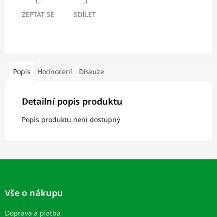
ZEPTAT SE
SDÍLET
Popis
Hodnocení
Diskuze
Detailní popis produktu
Popis produktu není dostupný
Z
á
p
Vše o nákupu
a
t
Doprava a platba
í