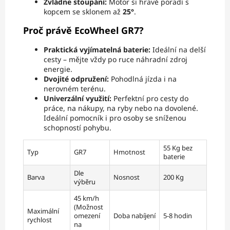
Zvládne stoupání:
Motor si hravě poradí s
kopcem se sklonem až
25°
.
Proč právě EcoWheel GR7?
Praktická vyjímatelná baterie:
Ideální na delší
cesty – mějte vždy po ruce náhradní zdroj
energie.
Dvojité odpružení:
Pohodlná jízda i na
nerovném terénu.
Univerzální využití:
Perfektní pro cesty do
práce, na nákupy, na ryby nebo na dovolené.
Ideální pomocník i pro osoby se sníženou
schopností pohybu.
55 Kg bez
Typ
GR7
Hmotnost
baterie
Dle
Barva
Nosnost
200 Kg
výběru
45 km/h
(Možnost
Maximální
omezení
Doba nabíjení
5-8 hodin
rychlost
na