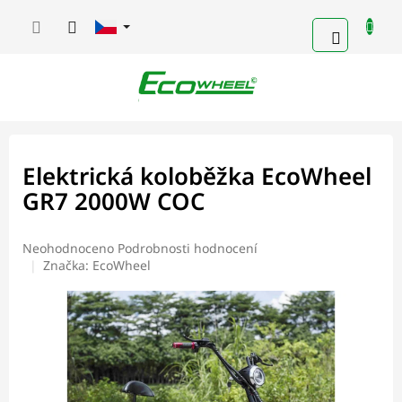
Přejít
na
NÁKUPN
obsah
KOŠÍK
Elektrická koloběžka EcoWheel
GR7 2000W COC
Průměrné
Neohodnoceno
Podrobnosti hodnocení
hodnocení
Značka:
EcoWheel
produktu
je
0,0
z
5
hvězdiček.