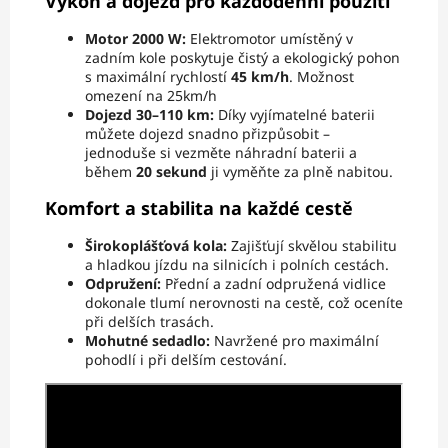
Výkon a dojezd pro každodenní použití
Motor 2000 W:
Elektromotor umístěný v
zadním kole poskytuje čistý a ekologický pohon
s maximální rychlostí
45 km/h
. Možnost
omezení na 25km/h
Dojezd 30–110 km:
Díky vyjímatelné baterii
můžete dojezd snadno přizpůsobit –
jednoduše si vezměte náhradní baterii a
během
20 sekund
ji vyměňte za plně nabitou.
Komfort a stabilita na každé cestě
Širokoplášťová kola:
Zajišťují skvělou stabilitu
a hladkou jízdu na silnicích i polních cestách.
Odpružení:
Přední a zadní odpružená vidlice
dokonale tlumí nerovnosti na cestě, což oceníte
při delších trasách.
Mohutné sedadlo:
Navržené pro maximální
pohodlí i při delším cestování.