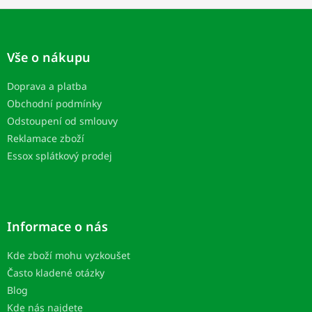
Z
á
p
Vše o nákupu
a
t
Doprava a platba
í
Obchodní podmínky
Odstoupení od smlouvy
Reklamace zboží
Essox splátkový prodej
Informace o nás
Kde zboží mohu vyzkoušet
Často kladené otázky
Blog
Kde nás najdete