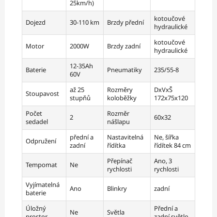
25km/h)
kotoučové
Dojezd
30-110 km
Brzdy přední
hydraulické
kotoučové
Motor
2000W
Brzdy zadní
hydraulické
12-35Ah
Baterie
Pneumatiky
235/55-8
60V
až 25
Rozměry
DxVxŠ
Stoupavost
stupňů
koloběžky
172x75x120
Počet
Rozměr
2
60x32
sedadel
nášlapu
přední a
Nastavitelná
Ne, šířka
Odpružení
zadní
řídítka
řídítek 84 cm
Přepínač
Ano, 3
Tempomat
Ne
rychlosti
rychlosti
Vyjímatelná
Ano
Blinkry
zadní
baterie
Úložný
Přední a
Ne
Světla
prostor
zadní světlo