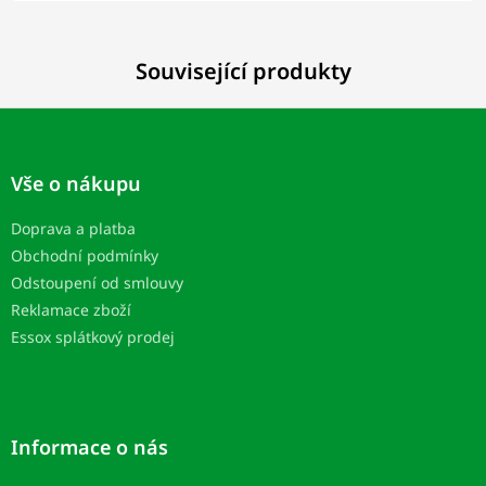
Související produkty
Z
á
p
Vše o nákupu
a
t
Doprava a platba
í
Obchodní podmínky
Odstoupení od smlouvy
Reklamace zboží
Essox splátkový prodej
Informace o nás