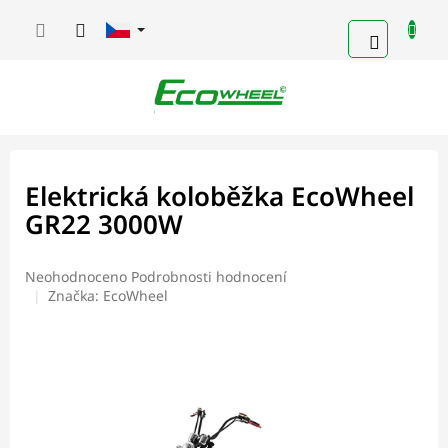
Přejít
na
NÁKUPN
obsah
KOŠÍK
Elektrická koloběžka EcoWheel
GR22 3000W
Průměrné
Neohodnoceno
Podrobnosti hodnocení
hodnocení
Značka:
EcoWheel
produktu
je
0,0
z
5
hvězdiček.