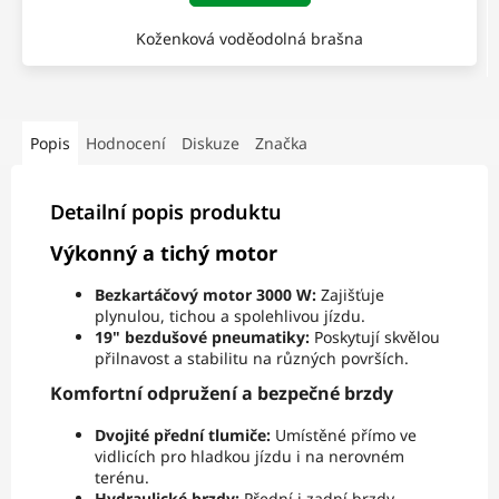
Koženková voděodolná brašna
Popis
Hodnocení
Diskuze
Značka
Detailní popis produktu
Výkonný a tichý motor
Bezkartáčový motor 3000 W:
Zajišťuje
plynulou, tichou a spolehlivou jízdu.
19" bezdušové pneumatiky:
Poskytují skvělou
přilnavost a stabilitu na různých površích.
Komfortní odpružení a bezpečné brzdy
Dvojité přední tlumiče:
Umístěné přímo ve
vidlicích pro hladkou jízdu i na nerovném
terénu.
Hydraulické brzdy:
Přední i zadní brzdy