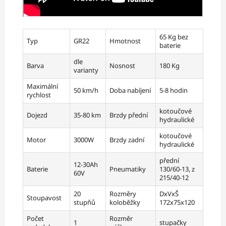
65 Kg bez
Typ
GR22
Hmotnost
baterie
dle
Barva
Nosnost
180 Kg
varianty
Maximální
50 km/h
Doba nabíjení
5-8 hodin
rychlost
kotoučové
Dojezd
35-80 km
Brzdy přední
hydraulické
kotoučové
Motor
3000W
Brzdy zadní
hydraulické
přední
12-30Ah
Baterie
Pneumatiky
130/60-13, z
60V
215/40-12
20
Rozměry
DxVxŠ
Stoupavost
stupňů
koloběžky
172x75x120
Počet
Rozměr
1
stupačky