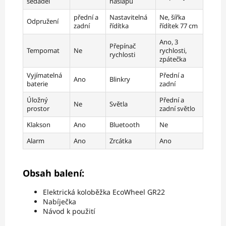
sedadel
nášlapu
přední a
Nastavitelná
Ne, šířka
Odpružení
zadní
řídítka
řídítek 77 cm
Ano, 3
Přepínač
Tempomat
Ne
rychlosti,
rychlosti
zpátečka
Vyjímatelná
Přední a
Ano
Blinkry
baterie
zadní
Úložný
Přední a
Ne
Světla
prostor
zadní světlo
Klakson
Ano
Bluetooth
Ne
Alarm
Ano
Zrcátka
Ano
Obsah balení:
Elektrická koloběžka EcoWheel GR22
Nabíječka
Návod k použití