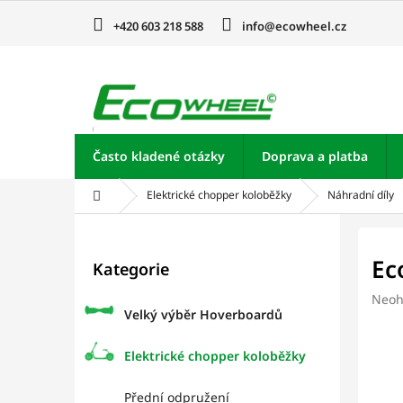
Přejít
na
+420 603 218 588
info@ecowheel.cz
obsah
Často kladené otázky
Doprava a platba
Domů
Elektrické chopper koloběžky
Náhradní díly
P
o
Přeskočit
Ec
Kategorie
kategorie
s
t
Prům
Neoh
r
Velký výběr Hoverboardů
hodn
a
prod
je
n
Elektrické chopper koloběžky
0,0
n
z
í
Přední odpružení
5