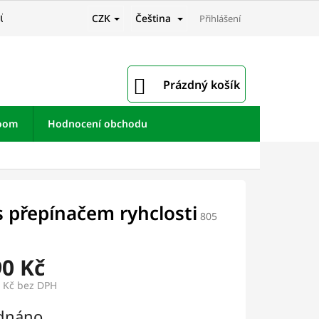
CZK
Čeština
JŮ
Přihlášení
NÁKUPNÍ
Prázdný košík
KOŠÍK
room
Hodnocení obchodu
 přepínačem ryhclosti
805
90 Kč
3 Kč bez DPH
dnáno