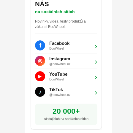
NÁS
na sociálních sítích
Novinky, videa, testy produktů a
zákulisí EcoWheel.
Facebook
f
›
EcoWheel
Instagram
›
◎
@ecowheel.cz
YouTube
›
▶
EcoWheel
TikTok
›
♪
@ecowheel.cz
20 000+
sledujících na sociálních sítích