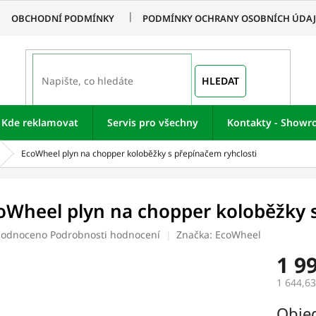
OBCHODNÍ PODMÍNKY
PODMÍNKY OCHRANY OSOBNÍCH ÚDA
HLEDAT
Kde reklamovat
Servis pro všechny
Kontakty - Show
EcoWheel plyn na chopper koloběžky s přepínačem ryhclosti
oWheel plyn na chopper koloběžky s
ěrné
odnoceno
Podrobnosti hodnocení
Značka:
EcoWheel
ocení
1 9
uktu
1 644,6
Měrná
Obje
cena: