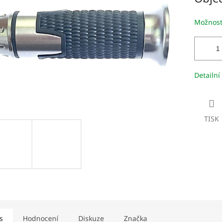
iček.
Možnost
Detailní
TISK
s
Hodnocení
Diskuze
Značka