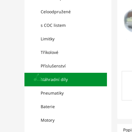
p
hvězd
a
Celoodpružené
n
e
s COC listem
l
Limitky
Tříkolové
Příslušenství
Náhradní díly
Pneumatiky
Baterie
Motory
Popi