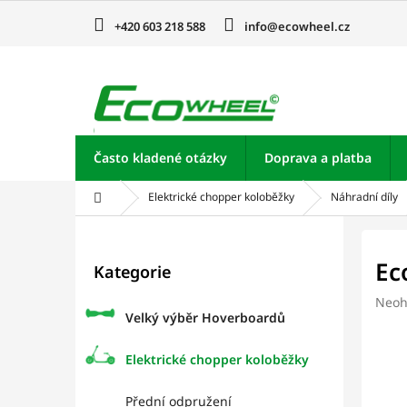
Přejít
na
+420 603 218 588
info@ecowheel.cz
obsah
Často kladené otázky
Doprava a platba
Domů
Elektrické chopper koloběžky
Náhradní díly
P
o
Přeskočit
Ec
Kategorie
kategorie
s
t
Prům
Neoh
r
Velký výběr Hoverboardů
hodn
a
prod
je
n
Elektrické chopper koloběžky
0,0
n
z
í
Přední odpružení
5