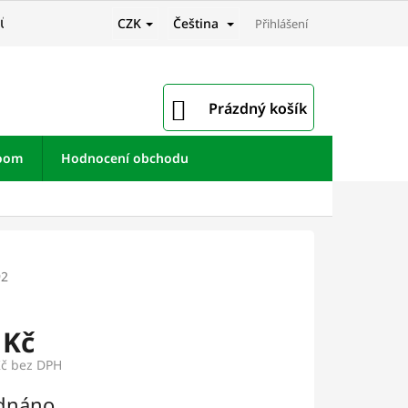
CZK
Čeština
JŮ
Přihlášení
NÁKUPNÍ
Prázdný košík
KOŠÍK
room
Hodnocení obchodu
92
 Kč
Kč bez DPH
dnáno