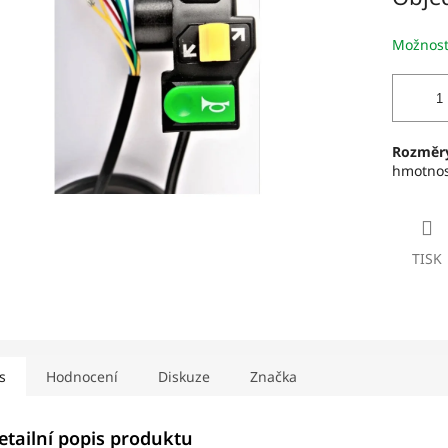
iček.
Možnost
Rozměr
hmotnost
TISK
s
Hodnocení
Diskuze
Značka
etailní popis produktu