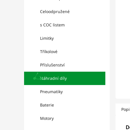
p
hvězd
a
Celoodpružené
n
e
s COC listem
l
Limitky
Tříkolové
Příslušenství
Náhradní díly
Pneumatiky
Baterie
Popi
Motory
D