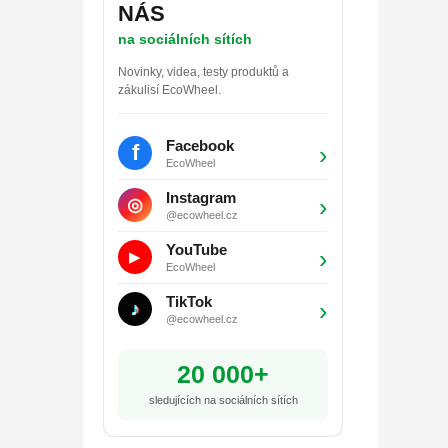
NÁS
na sociálních sítích
Novinky, videa, testy produktů a
zákulisí EcoWheel.
Facebook
f
›
EcoWheel
Instagram
›
◎
@ecowheel.cz
YouTube
›
▶
EcoWheel
TikTok
›
♪
@ecowheel.cz
20 000+
sledujících na sociálních sítích