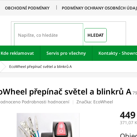
OBCHODNÍ PODMÍNKY
PODMÍNKY OCHRANY OSOBNÍCH ÚDA
HLEDAT
Kde reklamovat
Servis pro všechny
Kontakty - Show
EcoWheel přepínač světel a blinkrů A
oWheel přepínač světel a blinkrů A
7
ěrné
odnoceno
Podrobnosti hodnocení
Značka:
EcoWheel
ocení
449
uktu
371,07 
Měrná
Obje
cena: