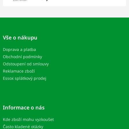
Z
á
p
Vše o nákupu
a
t
Doprava a platba
í
Obchodní podmínky
Odstoupení od smlouvy
Reklamace zboží
Essox splátkový prodej
Informace o nás
Kde zboží mohu vyzkoušet
Často kladené otázky