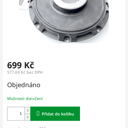
699 Kč
577,69 Kč bez DPH
Měrná
Objednáno
cena:
Možnosti doručení
Přidat do košíku