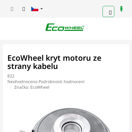
Přejít
na
NÁKUPN
obsah
KOŠÍK
EcoWheel kryt motoru ze
strany kabelu
822
Průměrné
Neohodnoceno
Podrobnosti hodnocení
hodnocení
Značka:
EcoWheel
produktu
je
0,0
z
5
hvězdiček.