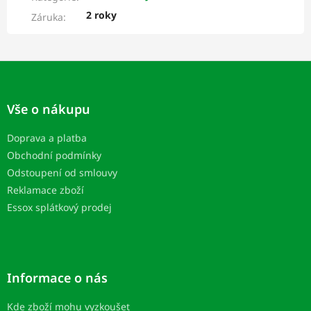
2 roky
Záruka
:
Z
á
p
Vše o nákupu
a
t
Doprava a platba
í
Obchodní podmínky
Odstoupení od smlouvy
Reklamace zboží
Essox splátkový prodej
Informace o nás
Kde zboží mohu vyzkoušet