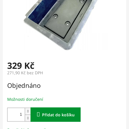
329 Kč
271,90 Kč bez DPH
Měrná
Objednáno
cena:
Možnosti doručení
Přidat do košíku