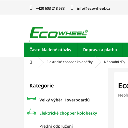
Přejít
na
+420 603 218 588
info@ecowheel.cz
obsah
Často kladené otázky
Doprava a platba
Domů
Elektrické chopper koloběžky
Náhradní díly
P
o
Přeskočit
Ec
Kategorie
kategorie
s
t
Prům
Neoh
r
Velký výběr Hoverboardů
hodn
a
prod
je
n
Elektrické chopper koloběžky
0,0
n
z
í
Přední odpružení
5