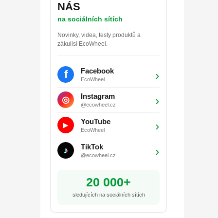
NÁS
na sociálních sítích
Novinky, videa, testy produktů a
zákulisí EcoWheel.
Facebook
f
›
EcoWheel
Instagram
›
◎
@ecowheel.cz
YouTube
›
▶
EcoWheel
TikTok
›
♪
@ecowheel.cz
20 000+
sledujících na sociálních sítích