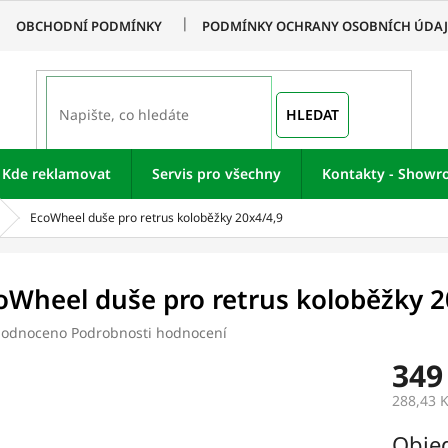
OBCHODNÍ PODMÍNKY
PODMÍNKY OCHRANY OSOBNÍCH ÚDA
HLEDAT
Kde reklamovat
Servis pro všechny
Kontakty - Show
EcoWheel duše pro retrus koloběžky 20x4/4,9
oWheel duše pro retrus koloběžky 2
ěrné
odnoceno
Podrobnosti hodnocení
ocení
349
uktu
288,43 
Měrná
Obje
cena: