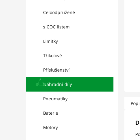
p
hvězd
a
Celoodpružené
n
e
s COC listem
l
Limitky
Tříkolové
Příslušenství
Náhradní díly
Pneumatiky
Popi
Baterie
D
Motory
Po