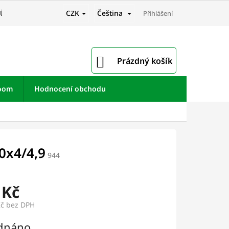
CZK
Čeština
JŮ
Přihlášení
NÁKUPNÍ
Prázdný košík
KOŠÍK
room
Hodnocení obchodu
0x4/4,9
944
 Kč
Kč bez DPH
dnáno