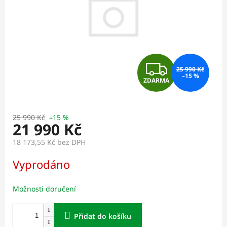
Z
25 990 Kč
–15 %
ZDARMA
D
A
25 990 Kč
–15 %
21 990 Kč
R
18 173,55 Kč bez DPH
M
Měrná
Vyprodáno
cena:
A
Možnosti doručení
Přidat do košíku