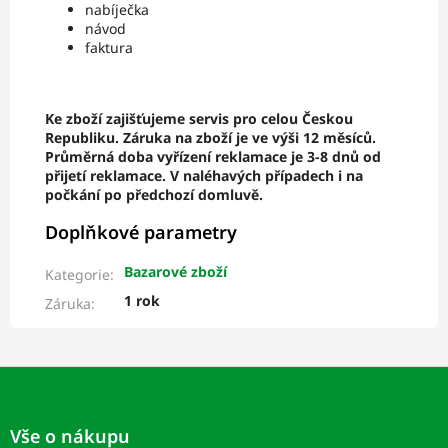
nabíječka
návod
faktura
Ke zboží zajišťujeme servis pro celou Českou
Republiku. Záruka na zboží je ve výši 12 měsíců.
Průměrná doba vyřízení reklamace je 3-8 dnů od
přijetí reklamace. V naléhavých případech i na
počkání po předchozí domluvě.
Doplňkové parametry
Bazarové zboží
Kategorie
:
1 rok
Záruka
:
Z
á
p
Vše o nákupu
a