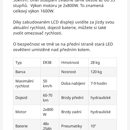
stupňů. Výkon motoru je 2x800W. To znamená
celkový výkon 1600W.
Díky zabudovaném LCD displeji uvidíte za jízdy svou
aktuální rychlost, dojezd baterie, můžete si také
zvolit omezovač rychlosti.
O bezpečnost ve tmě se na přední straně stará LED
osvětlení umístěné nad předním kolem.
Typ
ER38
Hmotnost
28 kg
Barva
Nosnost
120 kg
Maximální
50
Doba nabíjení
7-9 hodin
rychlost
km/h
60-70
Dojezd
Brzdy přední
hydraulické
km
2x800
Motor
Brzdy zadní
hydraulické
W
48v
Baterie
Pneumatiky
10"
25Ah