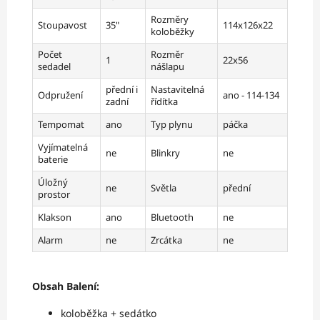
Rozměry
Stoupavost
35"
114x126x22
koloběžky
Počet
Rozměr
1
22x56
sedadel
nášlapu
přední i
Nastavitelná
Odpružení
ano - 114-134
zadní
řídítka
Tempomat
ano
Typ plynu
páčka
Vyjímatelná
ne
Blinkry
ne
baterie
Úložný
ne
Světla
přední
prostor
Klakson
ano
Bluetooth
ne
Alarm
ne
Zrcátka
ne
Obsah Balení:
koloběžka + sedátko