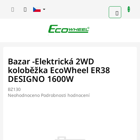
Přejít
na
NÁKUPN
obsah
KOŠÍK
Bazar -Elektrická 2WD
koloběžka EcoWheel ER38
DESIGNO 1600W
BZ130
Průměrné
Neohodnoceno
Podrobnosti hodnocení
hodnocení
produktu
je
0,0
z
5
hvězdiček.