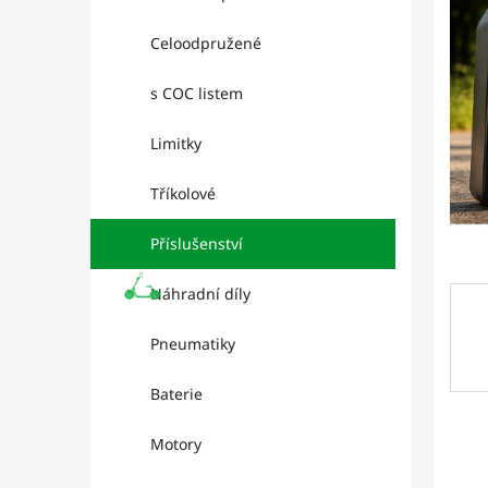
p
5
a
hvězd
Celoodpružené
n
e
s COC listem
l
Limitky
Tříkolové
Příslušenství
Náhradní díly
Pneumatiky
Baterie
Motory