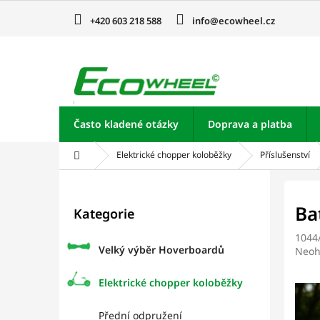
Přejít
na
+420 603 218 588
info@ecowheel.cz
obsah
Často kladené otázky
Doprava a platba
Domů
Elektrické chopper koloběžky
Příslušenství
P
o
Přeskočit
Ba
Kategorie
kategorie
s
t
1044
r
Velký výběr Hoverboardů
Prům
Neoh
a
hodn
prod
n
Elektrické chopper koloběžky
je
n
0,0
í
Přední odpružení
z