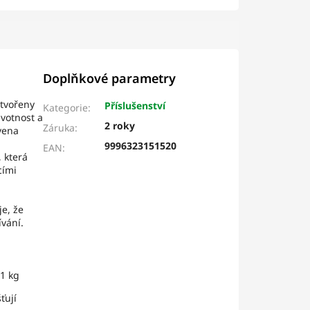
Doplňkové parametry
 tvořeny
Příslušenství
Kategorie
:
ivotnost a
2 roky
Záruka
:
avena
9996323151520
EAN
:
 která
cími
je, že
ívání.
,1 kg
ťují