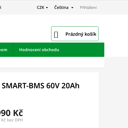
CZK
Čeština
JŮ
Přihlášení
NÁKUPNÍ
Prázdný košík
KOŠÍK
room
Hodnocení obchodu
G SMART-BMS 60V 20Ah
990 Kč
 Kč
bez DPH