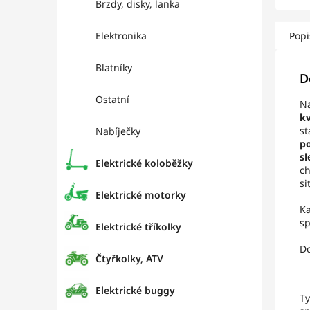
Brzdy, disky, lanka
Elektronika
Popi
Blatníky
D
Ostatní
Na
kv
st
Nabíječky
po
sl
Elektrické koloběžky
ch
si
Elektrické motorky
Ka
sp
Elektrické tříkolky
Do
Čtyřkolky, ATV
Elektrické buggy
Ty