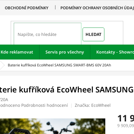
OBCHODNÍ PODMÍNKY
PODMÍNKY OCHRANY OSOBNÍCH ÚDA
HLEDAT
Kde reklamovat
Servis pro všechny
Kontakty - Show
Baterie kufříková EcoWheel SAMSUNG SMART-BMS 60V 20Ah
terie kufříková EcoWheel SAMSUN
/20A
ěrné
odnoceno
Podrobnosti hodnocení
Značka:
EcoWheel
ocení
11 
uktu
9 909,09
Měrná