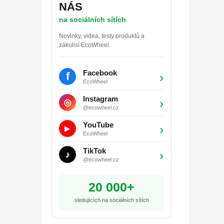
NÁS
na sociálních sítích
Novinky, videa, testy produktů a
zákulisí EcoWheel.
Facebook
f
›
EcoWheel
Instagram
›
◎
@ecowheel.cz
YouTube
›
▶
EcoWheel
TikTok
›
♪
@ecowheel.cz
20 000+
sledujících na sociálních sítích