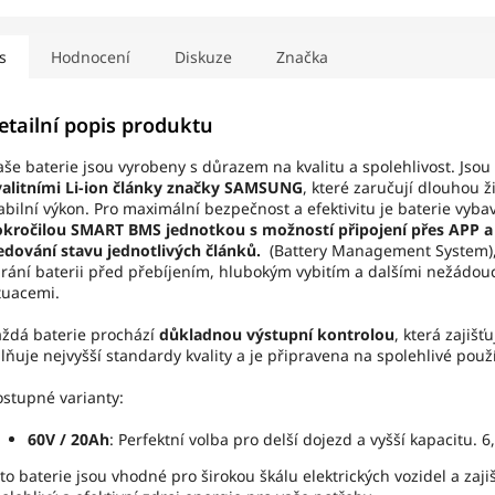
s
Hodnocení
Diskuze
Značka
etailní popis produktu
še baterie jsou vyrobeny s důrazem na kvalitu a spolehlivost. Jsou
alitními Li-ion články značky SAMSUNG
, které zaručují dlouhou ž
abilní výkon. Pro maximální bezpečnost a efektivitu je baterie vyb
kročilou SMART BMS jednotkou s možností připojení přes APP a
edování stavu jednotlivých článků.
(Battery Management System),
rání baterii před přebíjením, hlubokým vybitím a dalšími nežádou
tuacemi.
ždá baterie prochází
důkladnou výstupní kontrolou
, která zajišťu
lňuje nejvyšší standardy kvality a je připravena na spolehlivé použ
stupné varianty:
60V / 20Ah
: Perfektní volba pro delší dojezd a vyšší kapacitu. 6
to baterie jsou vhodné pro širokou škálu elektrických vozidel a zajiš