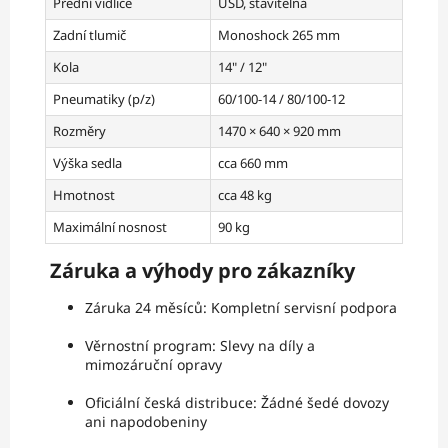
Přední vidlice
USD, stavitelná
Zadní tlumič
Monoshock 265 mm
Kola
14" / 12"
Pneumatiky (p/z)
60/100-14 / 80/100-12
Rozměry
1470 × 640 × 920 mm
Výška sedla
cca 660 mm
Hmotnost
cca 48 kg
Maximální nosnost
90 kg
Záruka a výhody pro zákazníky
Záruka 24 měsíců: Kompletní servisní podpora
Věrnostní program: Slevy na díly a
mimozáruční opravy
Oficiální česká distribuce: Žádné šedé dovozy
ani napodobeniny