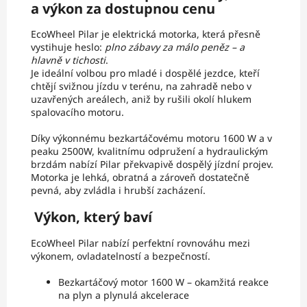
a výkon za dostupnou cenu
EcoWheel Pilar je elektrická motorka, která přesně
vystihuje heslo:
plno zábavy za málo peněz – a
hlavně v tichosti
.
Je ideální volbou pro mladé i dospělé jezdce, kteří
chtějí svižnou jízdu v terénu, na zahradě nebo v
uzavřených areálech, aniž by rušili okolí hlukem
spalovacího motoru.
Díky výkonnému bezkartáčovému motoru 1600 W a v
peaku 2500W, kvalitnímu odpružení a hydraulickým
brzdám nabízí Pilar překvapivě dospělý jízdní projev.
Motorka je lehká, obratná a zároveň dostatečně
pevná, aby zvládla i hrubší zacházení.
Výkon, který baví
EcoWheel Pilar nabízí perfektní rovnováhu mezi
výkonem, ovladatelností a bezpečností.
Bezkartáčový motor 1600 W – okamžitá reakce
na plyn a plynulá akcelerace