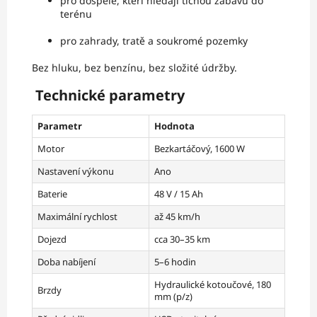
pro dospělé, kteří hledají tichou zábavu do
terénu
pro zahrady, tratě a soukromé pozemky
Bez hluku, bez benzínu, bez složité údržby.
Technické parametry
Parametr
Hodnota
Motor
Bezkartáčový, 1600 W
Nastavení výkonu
Ano
Baterie
48 V / 15 Ah
Maximální rychlost
až 45 km/h
Dojezd
cca 30–35 km
Doba nabíjení
5–6 hodin
Hydraulické kotoučové, 180
Brzdy
mm (p/z)