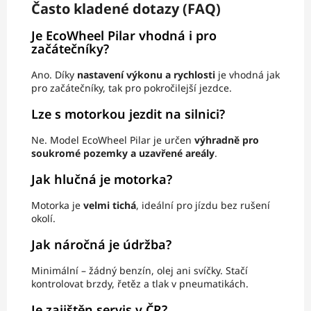
Často kladené dotazy (FAQ)
Je EcoWheel Pilar vhodná i pro
začátečníky?
Ano. Díky
nastavení výkonu a rychlosti
je vhodná jak
pro začátečníky, tak pro pokročilejší jezdce.
Lze s motorkou jezdit na silnici?
Ne. Model EcoWheel Pilar je určen
výhradně pro
soukromé pozemky a uzavřené areály
.
Jak hlučná je motorka?
Motorka je
velmi tichá
, ideální pro jízdu bez rušení
okolí.
Jak náročná je údržba?
Minimální – žádný benzín, olej ani svíčky. Stačí
kontrolovat brzdy, řetěz a tlak v pneumatikách.
Je zajištěn servis v ČR?