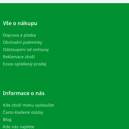
Z
á
p
Vše o nákupu
a
t
Doprava a platba
í
Obchodní podmínky
Odstoupení od smlouvy
Reklamace zboží
Essox splátkový prodej
Informace o nás
Kde zboží mohu vyzkoušet
Často kladené otázky
Blog
Kde nás najdete