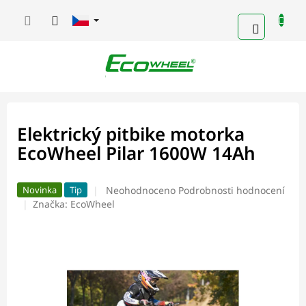
Přejít
na
NÁKUPN
obsah
KOŠÍK
Elektrický pitbike motorka
EcoWheel Pilar 1600W 14Ah
Průměrné
Neohodnoceno
Podrobnosti hodnocení
Novinka
Tip
hodnocení
Značka:
EcoWheel
produktu
je
0,0
z
5
hvězdiček.