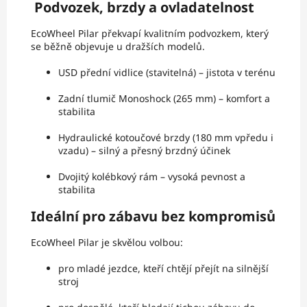
Podvozek, brzdy a ovladatelnost
EcoWheel Pilar překvapí kvalitním podvozkem, který
se běžně objevuje u dražších modelů.
USD přední vidlice (stavitelná) – jistota v terénu
Zadní tlumič Monoshock (265 mm) – komfort a
stabilita
Hydraulické kotoučové brzdy (180 mm vpředu i
vzadu) – silný a přesný brzdný účinek
Dvojitý kolébkový rám – vysoká pevnost a
stabilita
Ideální pro zábavu bez kompromisů
EcoWheel Pilar je skvělou volbou:
pro mladé jezdce, kteří chtějí přejít na silnější
stroj