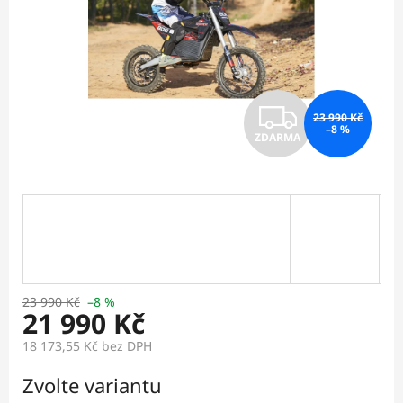
Z
23 990 Kč
–8 %
ZDARMA
D
A
R
M
A
23 990 Kč
–8 %
21 990 Kč
18 173,55 Kč
bez DPH
Měrná
Zvolte variantu
cena: