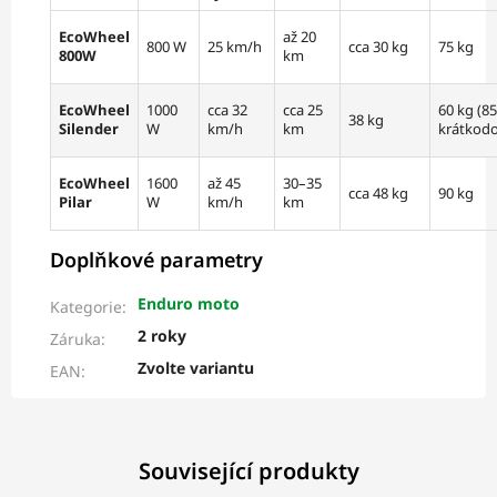
EcoWheel
až 20
800 W
25 km/h
cca 30 kg
75 kg
800W
km
EcoWheel
1000
cca 32
cca 25
60 kg (8
38 kg
Silender
W
km/h
km
krátkod
EcoWheel
1600
až 45
30–35
cca 48 kg
90 kg
Pilar
W
km/h
km
Doplňkové parametry
Enduro moto
Kategorie
:
2 roky
Záruka
:
Zvolte variantu
EAN
:
Související produkty