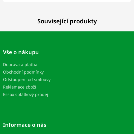
Související produkty
Z
á
p
Vše o nákupu
a
t
Doprava a platba
í
Obchodní podmínky
Odstoupení od smlouvy
Reklamace zboží
Essox splátkový prodej
Informace o nás