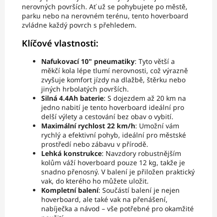
nerovných površích. Ať už se pohybujete po městě,
parku nebo na nerovném terénu, tento hoverboard
zvládne každý povrch s přehledem.
Klíčové vlastnosti:
Nafukovací 10" pneumatiky
: Tyto větší a
měkčí kola lépe tlumí nerovnosti, což výrazně
zvyšuje komfort jízdy na dlažbě, štěrku nebo
jiných hrbolatých površích.
Silná 4.4Ah baterie
: S dojezdem až 20 km na
jedno nabití je tento hoverboard ideální pro
delší výlety a cestování bez obav o vybití.
Maximální rychlost 22 km/h
: Umožní vám
rychlý a efektivní pohyb, ideální pro městské
prostředí nebo zábavu v přírodě.
Lehká konstrukce
: Navzdory robustnějším
kolům váží hoverboard pouze 12 kg, takže je
snadno přenosný. V balení je přiložen praktický
vak, do kterého ho můžete uložit.
Kompletní balení
: Součástí balení je nejen
hoverboard, ale také vak na přenášení,
nabíječka a návod – vše potřebné pro okamžité