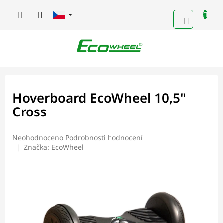
Přejít
na
NÁKUPN
obsah
KOŠÍK
Hoverboard EcoWheel 10,5"
Cross
Průměrné
Neohodnoceno
Podrobnosti hodnocení
hodnocení
Značka:
EcoWheel
produktu
je
0,0
z
5
hvězdiček.