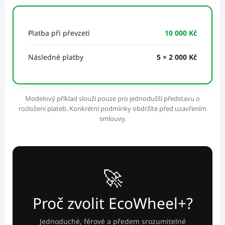
Platba při převzetí
10 000 Kč
Následné platby
5 × 2 000 Kč
Modelový příklad slouží pouze pro jednodušší představu o
rozložení plateb. Konkrétní podmínky obdržíte před uzavřením
smlouvy.
🚀
Proč zvolit EcoWheel+?
Jednoduché, férové a předem srozumitelné