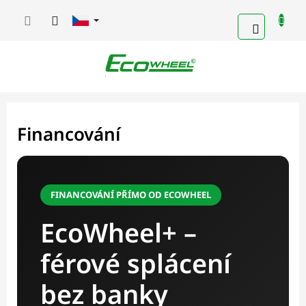
Přejít
na
NÁKUPN
obsah
KOŠÍK
Financování
FINANCOVÁNÍ PŘÍMO OD ECOWHEEL
EcoWheel+ –
férové splácení
bez banky