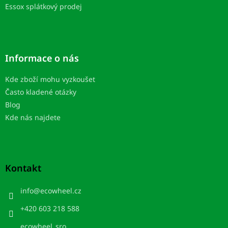
Essox splátkový prodej
Informace o nás
Kde zboží mohu vyzkoušet
Často kladené otázky
Blog
Kde nás najdete
Kontakt
info
@
ecowheel.cz
+420 603 218 588
ecowheel_sro