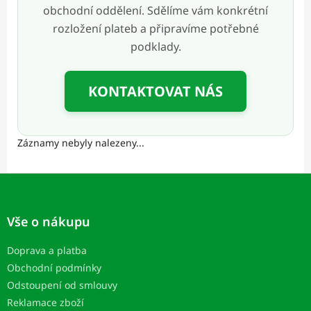
obchodní oddělení. Sdělíme vám konkrétní
rozložení plateb a připravíme potřebné
podklady.
KONTAKTOVAT NÁS
Záznamy nebyly nalezeny...
Z
á
p
Vše o nákupu
a
t
Doprava a platba
í
Obchodní podmínky
Odstoupení od smlouvy
Reklamace zboží