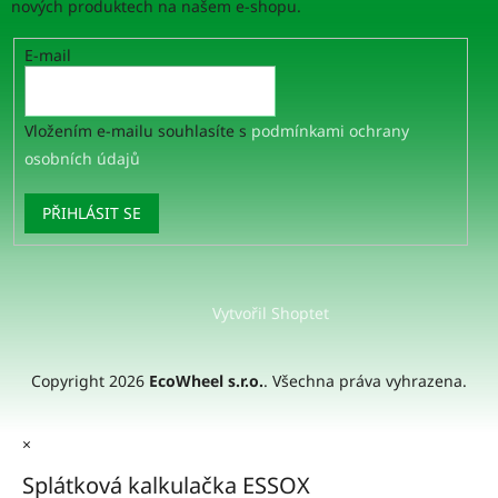
nových produktech na našem e-shopu.
E-mail
Vložením e-mailu souhlasíte s
podmínkami ochrany
osobních údajů
PŘIHLÁSIT SE
Vytvořil Shoptet
Copyright 2026
EcoWheel s.r.o.
. Všechna práva vyhrazena.
×
Splátková kalkulačka ESSOX