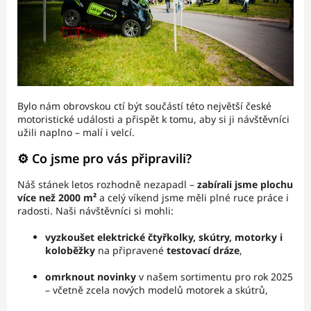
Bylo nám obrovskou ctí být součástí této největší české
motoristické události a přispět k tomu, aby si ji návštěvníci
užili naplno – malí i velcí.
⚙️ Co jsme pro vás připravili?
Náš stánek letos rozhodně nezapadl –
zabírali jsme plochu
více než 2000 m²
a celý víkend jsme měli plné ruce práce i
radosti. Naši návštěvníci si mohli:
vyzkoušet elektrické čtyřkolky, skútry, motorky i
koloběžky
na připravené
testovací dráze
,
omrknout novinky
v našem sortimentu pro rok 2025
– včetně zcela nových modelů motorek a skútrů,