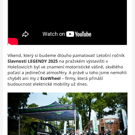
Víkend, který si budeme dlouho pamatovat! Letošní ročník
Slavnosti LEGENDY 2025
na pražském výstavišti v
Holešovicích byl ve znamení motoristické vášně, skvělého
počasí a jedinečné atmosféry. A právě u toho jsme nemohli
chybět ani my z
EcoWheel
– firmy, která přináší
budoucnost elektrické mobility už dnes.