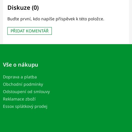
Diskuze (0)
Buďte první, kdo napíše příspěvek k této položce.
PŘIDAT KOMENTÁŘ
Z
á
p
Vše o nákupu
a
t
Doprava a platba
í
Obchodní podmínky
Odstoupení od smlouvy
Reklamace zboží
Essox splátkový prodej