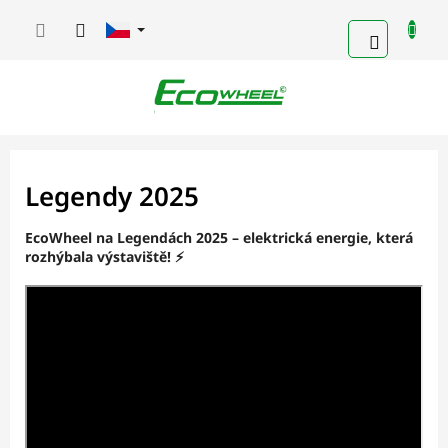
Přejít
na
NÁKUPN
obsah
KOŠÍK
Legendy 2025
EcoWheel na Legendách 2025 – elektrická energie, která
rozhýbala výstaviště! ⚡