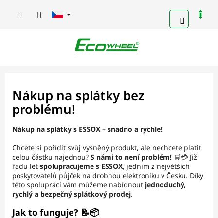
Přejít
na
NÁKUPN
obsah
KOŠÍK
Nákup na splátky bez
problému!
Nákup na splátky s ESSOX – snadno a rychle!
Chcete si pořídit svůj vysněný produkt, ale nechcete platit
celou částku najednou?
S námi to není problém!
🛒💳 Již
řadu let
spolupracujeme s ESSOX
, jedním z největších
poskytovatelů půjček na drobnou elektroniku v Česku. Díky
této spolupráci vám můžeme nabídnout
jednoduchý,
rychlý a bezpečný splátkový prodej
.
Jak to funguje? 📝📦