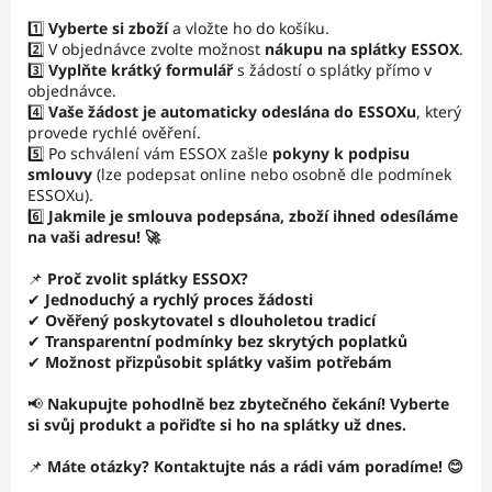
1️⃣
Vyberte si zboží
a vložte ho do košíku.
2️⃣ V objednávce zvolte možnost
nákupu na splátky ESSOX
.
3️⃣
Vyplňte krátký formulář
s žádostí o splátky přímo v
objednávce.
4️⃣
Vaše žádost je automaticky odeslána do ESSOXu
, který
provede rychlé ověření.
5️⃣ Po schválení vám ESSOX zašle
pokyny k podpisu
smlouvy
(lze podepsat online nebo osobně dle podmínek
ESSOXu).
6️⃣
Jakmile je smlouva podepsána, zboží ihned odesíláme
na vaši adresu! 🚀
📌
Proč zvolit splátky ESSOX?
✔
Jednoduchý a rychlý proces žádosti
✔
Ověřený poskytovatel s dlouholetou tradicí
✔
Transparentní podmínky bez skrytých poplatků
✔
Možnost přizpůsobit splátky vašim potřebám
📢
Nakupujte pohodlně bez zbytečného čekání! Vyberte
si svůj produkt a pořiďte si ho na splátky už dnes.
📌
Máte otázky? Kontaktujte nás a rádi vám poradíme! 😊