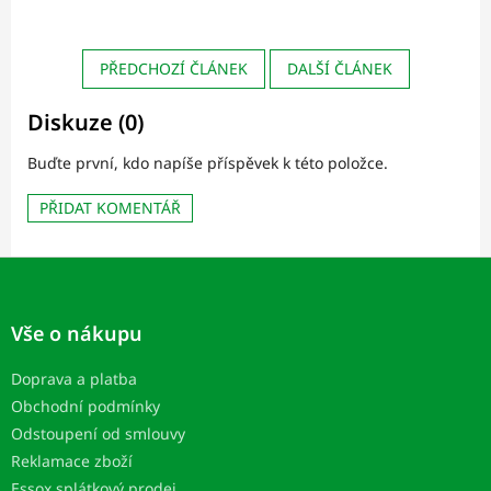
PŘEDCHOZÍ ČLÁNEK
DALŠÍ ČLÁNEK
Diskuze (0)
Buďte první, kdo napíše příspěvek k této položce.
PŘIDAT KOMENTÁŘ
Z
á
p
Vše o nákupu
a
t
Doprava a platba
í
Obchodní podmínky
Odstoupení od smlouvy
Reklamace zboží
Essox splátkový prodej