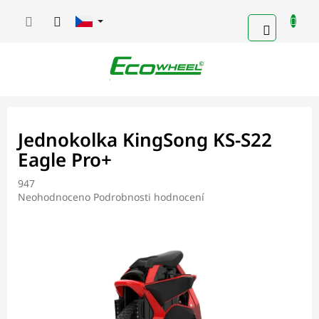
Přejít
na
NÁKUPN
obsah
KOŠÍK
Jednokolka KingSong KS-S22
Eagle Pro+
947
Průměrné
Neohodnoceno
Podrobnosti hodnocení
hodnocení
produktu
je
0,0
z
5
hvězdiček.