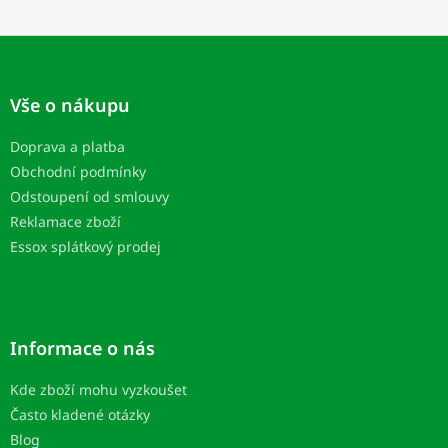
Z
á
p
Vše o nákupu
a
t
Doprava a platba
í
Obchodní podmínky
Odstoupení od smlouvy
Reklamace zboží
Essox splátkový prodej
Informace o nás
Kde zboží mohu vyzkoušet
Často kladené otázky
Blog