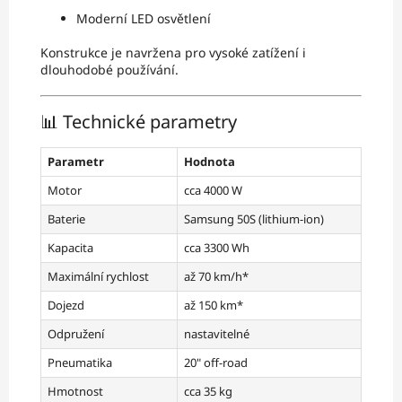
Moderní LED osvětlení
Konstrukce je navržena pro vysoké zatížení i
dlouhodobé používání.
📊 Technické parametry
Parametr
Hodnota
Motor
cca 4000 W
Baterie
Samsung 50S (lithium-ion)
Kapacita
cca 3300 Wh
Maximální rychlost
až 70 km/h*
Dojezd
až 150 km*
Odpružení
nastavitelné
Pneumatika
20" off-road
Hmotnost
cca 35 kg