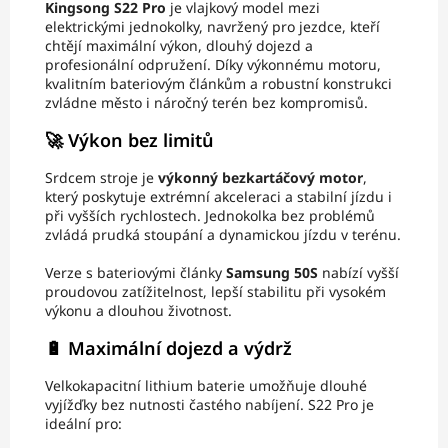
Kingsong S22 Pro
je vlajkový model mezi
elektrickými jednokolky, navržený pro jezdce, kteří
chtějí maximální výkon, dlouhý dojezd a
profesionální odpružení. Díky výkonnému motoru,
kvalitním bateriovým článkům a robustní konstrukci
zvládne město i náročný terén bez kompromisů.
🚀 Výkon bez limitů
Srdcem stroje je
výkonný bezkartáčový motor
,
který poskytuje extrémní akceleraci a stabilní jízdu i
při vyšších rychlostech. Jednokolka bez problémů
zvládá prudká stoupání a dynamickou jízdu v terénu.
Verze s bateriovými články
Samsung 50S
nabízí vyšší
proudovou zatížitelnost, lepší stabilitu při vysokém
výkonu a dlouhou životnost.
🔋 Maximální dojezd a výdrž
Velkokapacitní lithium baterie umožňuje dlouhé
vyjížďky bez nutnosti častého nabíjení. S22 Pro je
ideální pro: