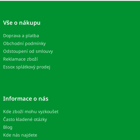
Z
á
p
Vše o nákupu
a
t
Doprava a platba
í
Obchodní podmínky
Odstoupení od smlouvy
Reklamace zboží
Essox splátkový prodej
Informace o nás
Kde zboží mohu vyzkoušet
Často kladené otázky
Blog
Kde nás najdete