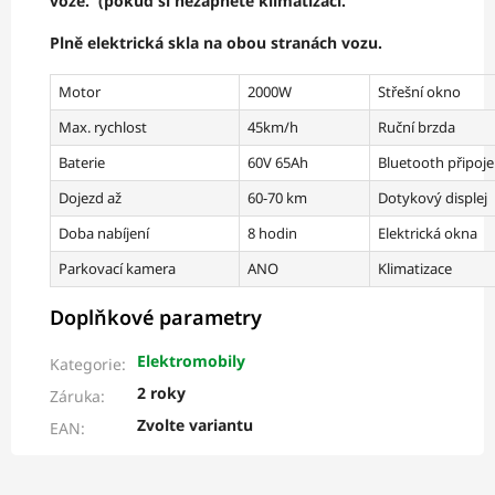
voze. (pokud si nezapnete klimatizaci.
Plně elektrická skla na obou stranách vozu.
Motor
2000W
Střešní okno
Max. rychlost
45km/h
Ruční brzda
Baterie
60V 65Ah
Bluetooth připoje
Dojezd až
60-70 km
Dotykový displej
Doba nabíjení
8 hodin
Elektrická okna
Parkovací kamera
ANO
Klimatizace
Doplňkové parametry
Elektromobily
Kategorie
:
2 roky
Záruka
:
Zvolte variantu
EAN
: