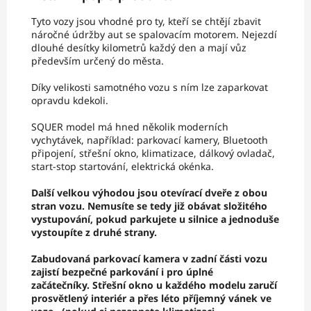
Tyto vozy jsou vhodné pro ty, kteří se chtějí zbavit
náročné údržby aut se spalovacím motorem. Nejezdí
dlouhé desítky kilometrů každý den a mají vůz
především určený do města.
Díky velikosti samotného vozu s ním lze zaparkovat
opravdu kdekoli.
SQUER model má hned několik moderních
vychytávek, například: parkovací kamery, Bluetooth
připojení, střešní okno, klimatizace, dálkový ovladač,
start-stop startování, elektrická okénka.
Další velkou výhodou jsou otevírací dveře z obou
stran vozu. Nemusíte se tedy již obávat složitého
vystupování, pokud parkujete u silnice a jednoduše
vystoupíte z druhé strany.
Zabudovaná parkovací kamera v zadní části vozu
zajistí bezpečné parkování i pro úplné
začátečníky.
Střešní okno u každého modelu zaručí
prosvětlený interiér a přes léto příjemný vánek ve