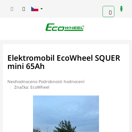
Přejít
na
NÁKUPN
obsah
KOŠÍK
Elektromobil EcoWheel SQUER
mini 65Ah
Průměrné
Neohodnoceno
Podrobnosti hodnocení
hodnocení
Značka:
EcoWheel
produktu
je
0,0
z
5
hvězdiček.