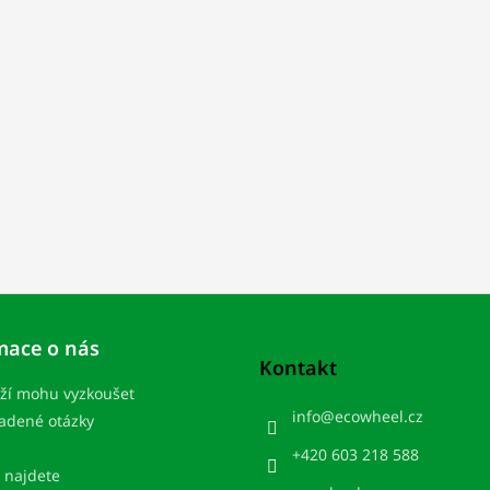
mace o nás
Kontakt
ží mohu vyzkoušet
info
@
ecowheel.cz
ladené otázky
+420 603 218 588
 najdete