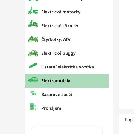
p
hvězd
a
Elektrické motorky
n
e
Elektrické tříkolky
l
Čtyřkolky, ATV
Elektrické buggy
Ostatní elektrická vozítka
Elektromobily
Bazarové zboží
Pronájem
Popi