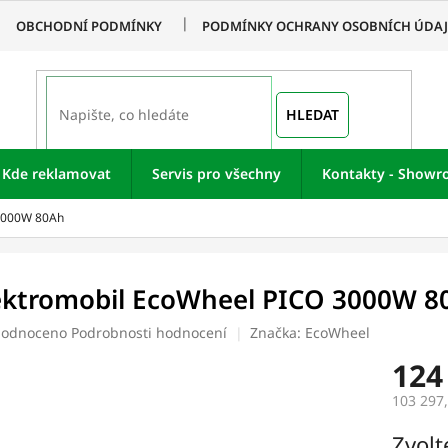
OBCHODNÍ PODMÍNKY
PODMÍNKY OCHRANY OSOBNÍCH ÚDA
HLEDAT
Kde reklamovat
Servis pro všechny
Kontakty - Show
 3000W 80Ah
ektromobil EcoWheel PICO 3000W 8
ěrné
odnoceno
Podrobnosti hodnocení
Značka:
EcoWheel
ocení
124
uktu
103 297
Měrná
Zvolt
cena: