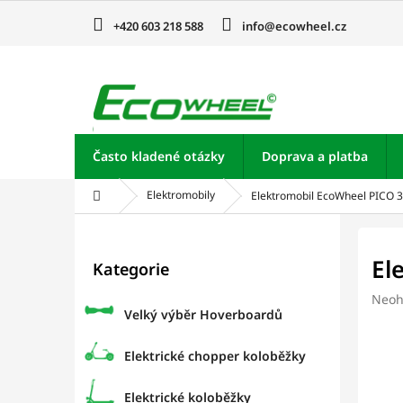
Přejít
na
+420 603 218 588
info@ecowheel.cz
obsah
Často kladené otázky
Doprava a platba
Domů
Elektromobily
Elektromobil EcoWheel PICO
P
o
Přeskočit
El
Kategorie
kategorie
s
t
Prům
Neoh
r
Velký výběr Hoverboardů
hodn
a
prod
je
n
Elektrické chopper koloběžky
0,0
n
z
í
Elektrické koloběžky
5