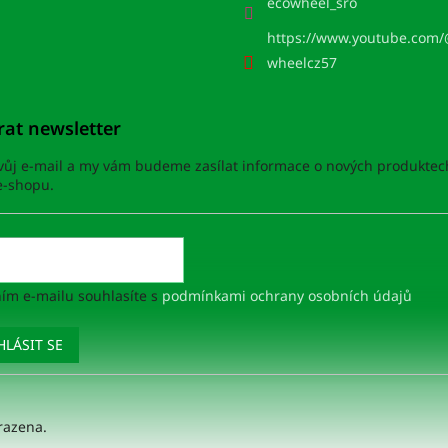
ecowheel_sro
https://www.youtube.com
wheelcz57
rat newsletter
svůj e-mail a my vám budeme zasílat informace o nových produktec
-shopu.
ím e-mailu souhlasíte s
podmínkami ochrany osobních údajů
HLÁSIT SE
razena.