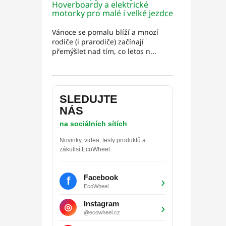
Hoverboardy a elektrické
motorky pro malé i velké jezdce
Vánoce se pomalu blíží a mnozí
rodiče (i prarodiče) začínají
přemýšlet nad tím, co letos n...
SLEDUJTE
NÁS
na sociálních sítích
Novinky, videa, testy produktů a
zákulisí EcoWheel.
Facebook
f
›
EcoWheel
Instagram
›
◎
@ecowheel.cz