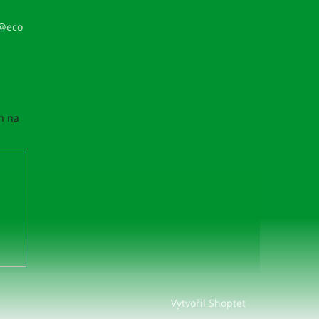
/@eco
h na
Vytvořil Shoptet