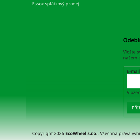
Essox splátkový prodej
Odebí
Vložte 
našem e
E-mail
Vložen
PŘI
Copyright 2026
EcoWheel s.r.o.
. Všechna práva vyh