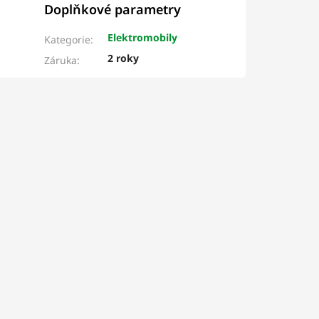
Doplňkové parametry
Elektromobily
Kategorie
:
2 roky
Záruka
: