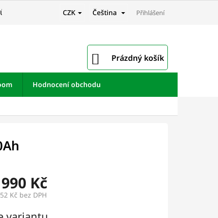
CZK
Čeština
JŮ
Přihlášení
NÁKUPNÍ
Prázdný košík
KOŠÍK
room
Hodnocení obchodu
0Ah
 990 Kč
,52 Kč bez DPH
e variantu