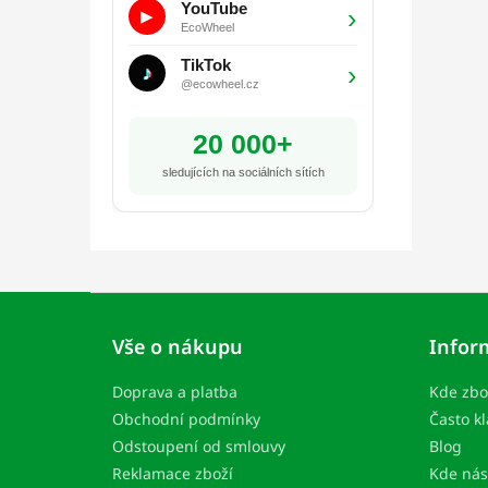
YouTube
›
▶
EcoWheel
TikTok
›
♪
@ecowheel.cz
20 000+
sledujících na sociálních sítích
Z
á
Vše o nákupu
Infor
p
a
Doprava a platba
Kde zbo
t
í
Obchodní podmínky
Často k
Odstoupení od smlouvy
Blog
Reklamace zboží
Kde nás