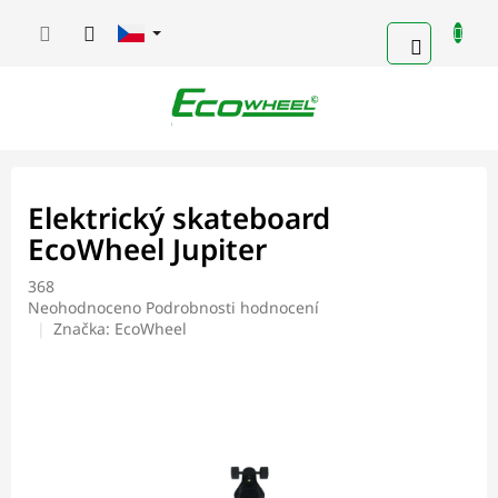
Přejít
na
NÁKUPN
obsah
KOŠÍK
Elektrický skateboard
EcoWheel Jupiter
368
Průměrné
Neohodnoceno
Podrobnosti hodnocení
hodnocení
Značka:
EcoWheel
produktu
je
0,0
z
5
hvězdiček.