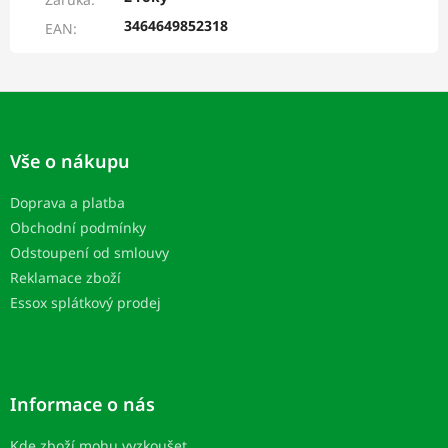
3464649852318
EAN
:
Z
á
p
Vše o nákupu
a
t
Doprava a platba
í
Obchodní podmínky
Odstoupení od smlouvy
Reklamace zboží
Essox splátkový prodej
Informace o nás
Kde zboží mohu vyzkoušet