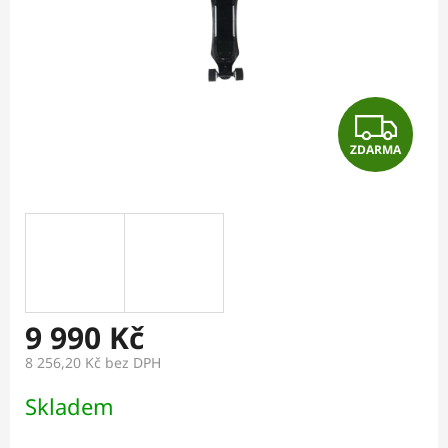
Z
ZDARMA
D
A
R
M
A
9 990 Kč
8 256,20 Kč bez DPH
Měrná
Skladem
cena: