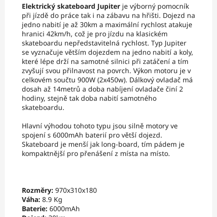
Elektrický skateboard Jupiter
je výborný pomocník
při jízdě do práce tak i na zábavu na hřišti. Dojezd na
jedno nabití je až 30km a maximální rychlost atakuje
hranici 42km/h, což je pro jízdu na klasickém
skateboardu nepředstavitelná rychlost. Typ Jupiter
se vyznačuje větším dojezdem na jedno nabití a koly,
které lépe drží na samotné silnici při zatáčení a tím
zvyšují svou přilnavost na povrch. Výkon motoru je v
celkovém součtu 900W (2x450w). Dálkový ovladač má
dosah až 14metrů a doba nabíjení ovladače činí 2
hodiny, stejně tak doba nabití samotného
skateboardu.
Hlavní výhodou tohoto typu jsou silně motory ve
spojení s 6000mAh baterií pro větší dojezd.
Skateboard je menší jak long-board, tím pádem je
kompaktnější pro přenášení z místa na místo.
Rozměry:
970x310x180
Váha:
8.9 Kg
Baterie:
6000mAh