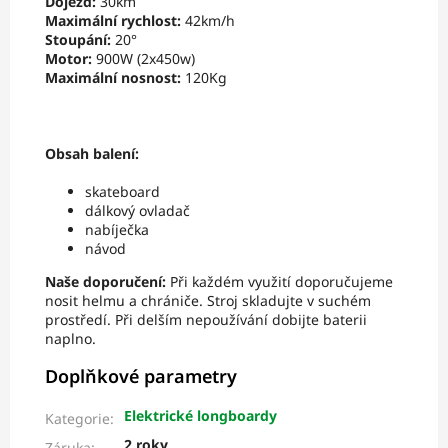
Dojezd:
30km
Maximální rychlost:
42km/h
Stoupání:
20°
Motor:
900W (2x450w)
Maximální nosnost:
120Kg
Obsah balení:
skateboard
dálkový ovladač
nabíječka
návod
Naše doporučení:
Při každém využití doporučujeme
nosit helmu a chrániče. Stroj skladujte v suchém
prostředí. Při delším nepoužívání dobijte baterii
naplno.
Doplňkové parametry
Elektrické longboardy
Kategorie
:
2 roky
Záruka
: