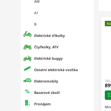
AM
A1
No
B
Elektrické tříkolky
Čtyřkolky, ATV
Elektrické buggy
E
Ostatní elektrická vozítka
742
Elektromobily
89
Bazarové zboží
Pronájem
Min