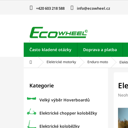
Přejít
na
+420 603 218 588
info@ecowheel.cz
obsah
Často kladené otázky
Doprava a platba
Domů
Elektrické motorky
Enduro moto
Elekt
P
o
Přeskočit
El
Kategorie
kategorie
s
t
Prům
Neoh
r
Velký výběr Hoverboardů
hodn
a
prod
je
n
Elektrické chopper koloběžky
0,0
n
z
í
Elektrické koloběžky
5