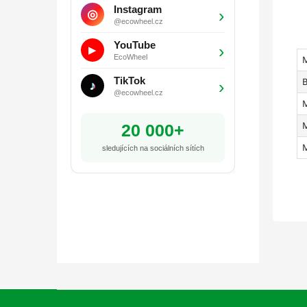
Instagram
›
◎
@ecowheel.cz
YouTube
›
▶
EcoWheel
TikTok
B
›
♪
@ecowheel.cz
M
M
20 000+
M
sledujících na sociálních sítích
Z