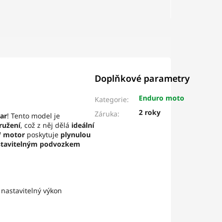
Doplňkové parametry
Enduro moto
Kategorie
:
2 roky
Záruka
:
ar
! Tento model je
ružení
, což z něj dělá
ideální
W motor
poskytuje
plynulou
stavitelným podvozkem
 nastavitelný výkon