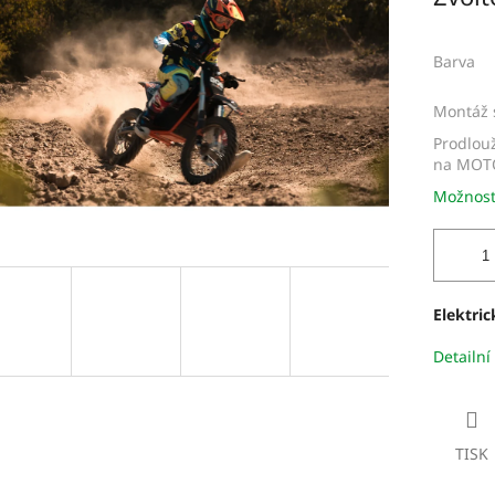
iček.
Barva
Montáž 
Prodlou
na MOT
Možnost
Elektric
Detailní
TISK