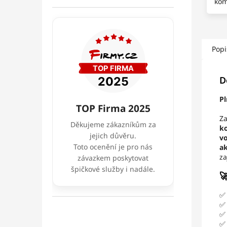
kom
Popi
D
Pl
TOP Firma 2025
Za
Děkujeme zákazníkům za
k
jejich důvěru.
vo
Toto ocenění je pro nás
ak
za
závazkem poskytovat
špičkové služby i nadále.
