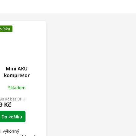
vinka
Mini AKU
kompresor
coWheel SteelX
Skladem
,98 Kč bez DPH
9 Kč
Do košíku
i výkonný