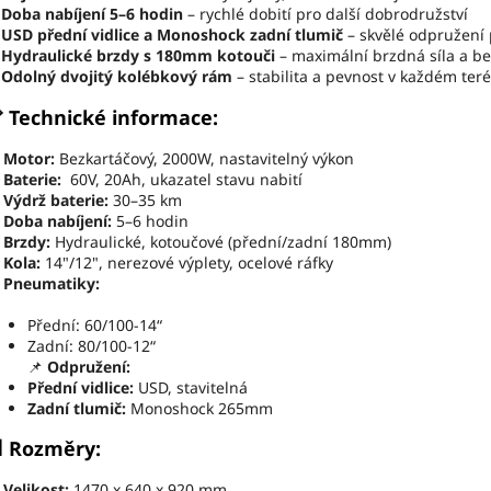
✅
Doba nabíjení 5–6 hodin
– rychlé dobití pro další dobrodružství
✅
USD přední vidlice a Monoshock zadní tlumič
– skvělé odpružení 
✅
Hydraulické brzdy s 180mm kotouči
– maximální brzdná síla a b
✅
Odolný dvojitý kolébkový rám
– stabilita a pevnost v každém ter
 Technické informace:

Motor:
Bezkartáčový, 2000W, nastavitelný výkon

Baterie:
60V, 20Ah, ukazatel stavu nabití

Výdrž baterie:
30–35 km

Doba nabíjení:
5–6 hodin

Brzdy:
Hydraulické, kotoučové (přední/zadní 180mm)

Kola:
14"/12", nerezové výplety, ocelové ráfky

Pneumatiky:
Přední: 60/100-14“
Zadní: 80/100-12“
📌
Odpružení:
Přední vidlice:
USD, stavitelná
Zadní tlumič:
Monoshock 265mm
 Rozměry:

Velikost:
1470 x 640 x 920 mm