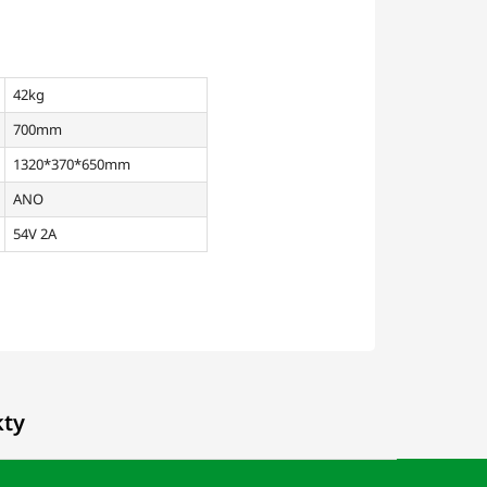
42kg
700mm
1320*370*650mm
ANO
54V 2A
kty