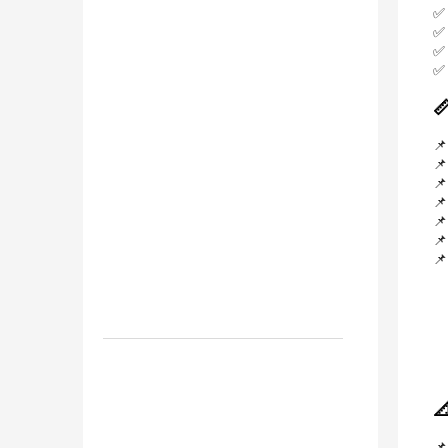









