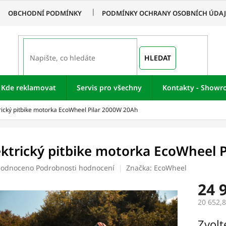
OBCHODNÍ PODMÍNKY
PODMÍNKY OCHRANY OSOBNÍCH ÚDA
HLEDAT
Kde reklamovat
Servis pro všechny
Kontakty - Show
rický pitbike motorka EcoWheel Pilar 2000W 20Ah
ektrický pitbike motorka EcoWheel 
ěrné
odnoceno
Podrobnosti hodnocení
Značka:
EcoWheel
ocení
24 
uktu
20 652,8
Měrná
Zvolt
cena: