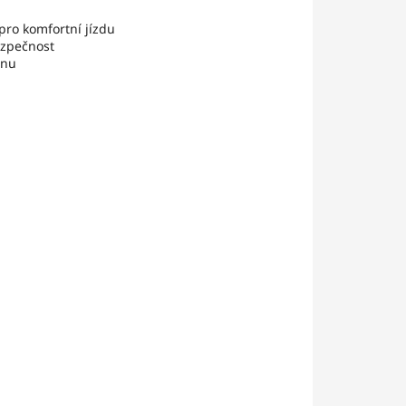
pro komfortní jízdu
ezpečnost
énu