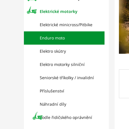
p
hvězd
a
Elektrické motorky
n
e
Elektrické minicross/Pitbike
l
Enduro moto
Elektro skútry
Elektro motorky silniční
Seniorské tříkolky / invalidní
Příslušenství
Náhradní díly
Podle řidičského oprávnění