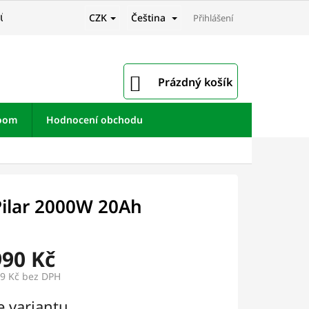
CZK
Čeština
JŮ
Přihlášení
NÁKUPNÍ
Prázdný košík
KOŠÍK
room
Hodnocení obchodu
Pilar 2000W 20Ah
990 Kč
9 Kč
bez DPH
e variantu