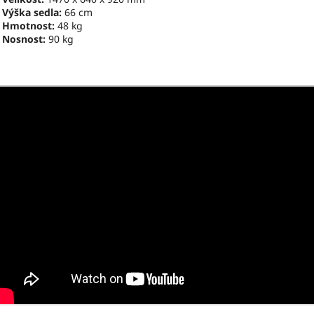

Výška sedla:
66 cm

Hmotnost:
48 kg

Nosnost:
90 kg