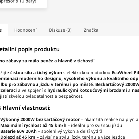
presor s 10 bary!
s
Hodnocení
Diskuze (3)
Značka
etailní popis produktu
no zábavy za málo peněz a hlavně v tichosti!
žijte
čistou sílu a tichý výkon
s elektrickou motorkou
EcoWheel Pil
ombinací moderního designu, vysokého výkonu a kvalitního odp
lbu pro zábavnou jízdu v terénu i po městě
.
Bezkartáčový 2000
celeraci
a ve spojení s
hydraulickými kotoučovými brzdami
a
na
jistí skvělou ovladatelnost a bezpečnost.
 Hlavní vlastnosti:
✅
Výkonný 2000W bezkartáčový motor
– okamžitá reakce na plyn a
✅
Maximální rychlost až 45 km/h
– ideální pro svižnou jízdu
✅
Baterie 60V 20Ah
– spolehlivý výkon a delší výdrž
✅
Dojezd až 45 km
– závisí na stylu jízdy, terénu a váze jezdce