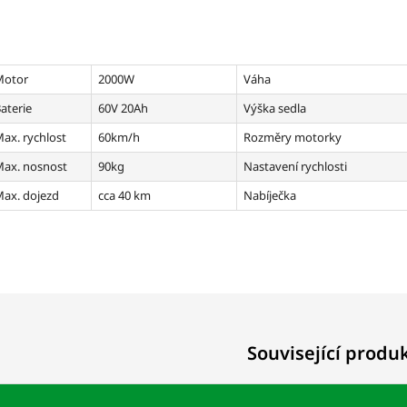
Motor
2000W
Váha
aterie
60V 20Ah
Výška sedla
ax. rychlost
60km/h
Rozměry motorky
ax. nosnost
90kg
Nastavení rychlosti
ax. dojezd
cca 40 km
Nabíječka
Související produ