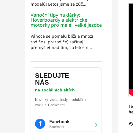
modelů! Letos jsme se zúč...
Vánoční tipy na dárky:
Hoverboardy a elektrické
motorky pro malé i velké jezdce
Vánoce se pomalu blíží a mnozí
rodiče (i prarodiče) začínají
přemýšlet nad tím, co letos n...
SLEDUJTE
NÁS
na sociálních sítích
Novinky, videa, testy produktů a
zákulisí EcoWheel.
Te
be
Facebook
f
›
Vy
EcoWheel