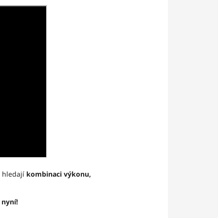
í hledají
kombinaci výkonu,
 nyní!