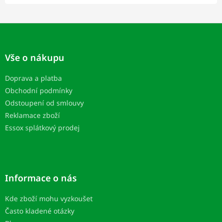
Z
á
p
Vše o nákupu
a
t
Doprava a platba
í
Obchodní podmínky
Odstoupení od smlouvy
Reklamace zboží
Essox splátkový prodej
Informace o nás
Kde zboží mohu vyzkoušet
Často kladené otázky