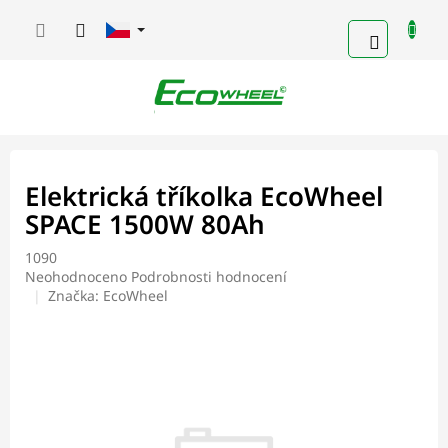
Přejít
na
NÁKUPN
obsah
KOŠÍK
Elektrická tříkolka EcoWheel
SPACE 1500W 80Ah
1090
Průměrné
Neohodnoceno
Podrobnosti hodnocení
hodnocení
Značka:
EcoWheel
produktu
je
0,0
z
5
hvězdiček.