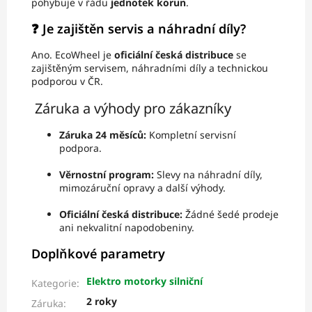
pohybuje v řádu
jednotek korun
.
❓ Je zajištěn servis a náhradní díly?
Ano. EcoWheel je
oficiální česká distribuce
se
zajištěným servisem, náhradními díly a technickou
podporou v ČR.
Záruka a výhody pro zákazníky
Záruka 24 měsíců:
Kompletní servisní
podpora.
Věrnostní program:
Slevy na náhradní díly,
mimozáruční opravy a další výhody.
Oficiální česká distribuce:
Žádné šedé prodeje
ani nekvalitní napodobeniny.
Doplňkové parametry
Elektro motorky silniční
Kategorie
:
2 roky
Záruka
: