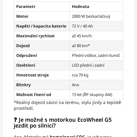
Parametr
Hodnota
Motor
2000 W bezkartáčový
Napětí / kapacita baterie
72 V / 40 Ah
Maximální rychlost
až 45 km/h
Dojezd
až 80 km*
Odpružení
Přední vidlice, zadní tlumič
Osvětlení
LED přední i zadní
Hmotnost stroje
cca 70 kg
Blinkry
Ano
Možnost řízení od
15 let (ŘP skupiny AM)
*Reálný dojezd závisí na terénu, stylu jízdy a teplotě
prostředí.
❓ Je možné s motorkou EcoWheel G5
jezdit po silnici?
Ano. Motorka má
homologaci COC
, je vybavena