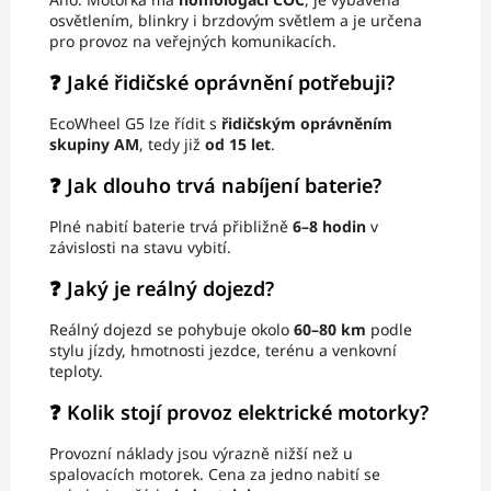
osvětlením, blinkry i brzdovým světlem a je určena
pro provoz na veřejných komunikacích.
❓ Jaké řidičské oprávnění potřebuji?
EcoWheel G5 lze řídit s
řidičským oprávněním
skupiny AM
, tedy již
od 15 let
.
❓ Jak dlouho trvá nabíjení baterie?
Plné nabití baterie trvá přibližně
6–8 hodin
v
závislosti na stavu vybití.
❓ Jaký je reálný dojezd?
Reálný dojezd se pohybuje okolo
60–80 km
podle
stylu jízdy, hmotnosti jezdce, terénu a venkovní
teploty.
❓ Kolik stojí provoz elektrické motorky?
Provozní náklady jsou výrazně nižší než u
spalovacích motorek. Cena za jedno nabití se