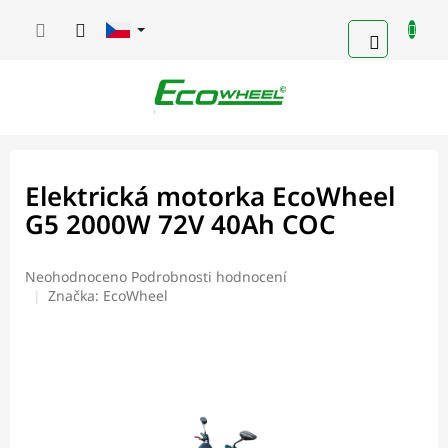
Přejít
na
NÁKUPN
obsah
KOŠÍK
Elektrická motorka EcoWheel
G5 2000W 72V 40Ah COC
Průměrné
Neohodnoceno
Podrobnosti hodnocení
hodnocení
Značka:
EcoWheel
produktu
je
0,0
z
5
hvězdiček.