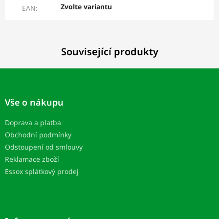
Zvolte variantu
EAN
:
Související produkty
Z
á
p
Vše o nákupu
a
t
Doprava a platba
í
Obchodní podmínky
Odstoupení od smlouvy
Reklamace zboží
Essox splátkový prodej