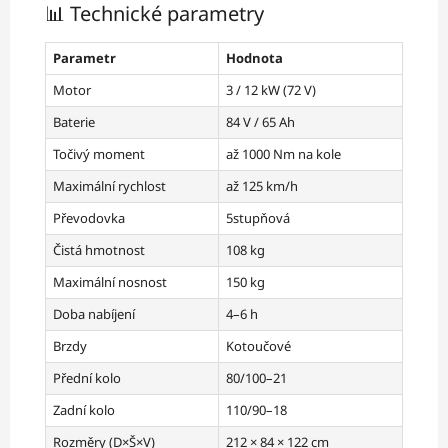
📊 Technické parametry
Parametr
Hodnota
Motor
3 / 12 kW (72 V)
Baterie
84 V / 65 Ah
Točivý moment
až 1000 Nm na kole
Maximální rychlost
až 125 km/h
Převodovka
5stupňová
Čistá hmotnost
108 kg
Maximální nosnost
150 kg
Doba nabíjení
4–6 h
Brzdy
Kotoučové
Přední kolo
80/100–21
Zadní kolo
110/90–18
Rozměry (D×Š×V)
212 × 84 × 122 cm