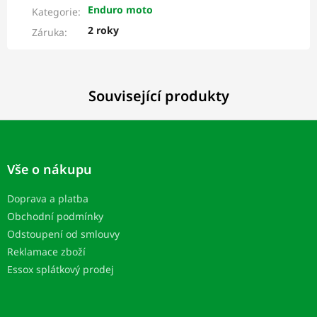
Enduro moto
Kategorie
:
2 roky
Záruka
:
Související produkty
Z
á
p
Vše o nákupu
a
t
Doprava a platba
í
Obchodní podmínky
Odstoupení od smlouvy
Reklamace zboží
Essox splátkový prodej