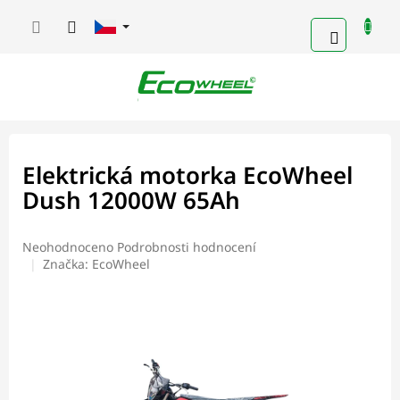
Přejít
na
NÁKUPN
obsah
KOŠÍK
Elektrická motorka EcoWheel
Dush 12000W 65Ah
Průměrné
Neohodnoceno
Podrobnosti hodnocení
hodnocení
Značka:
EcoWheel
produktu
je
0,0
z
5
hvězdiček.