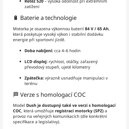
Řetěz 520
– vysoká odolnost při extrémním
zatížení
🔋 Baterie a technologie
Motorka je osazena výkonnou baterií
84 V / 65 Ah
,
která poskytuje vysoký výkon i stabilní dodávku
energie při sportovní jízdě.
Doba nabíjení:
cca 4–6 hodin
LCD displej:
rychlost, otáčky, zařazený
převodový stupeň, ujeté kilometry
Zpátečka:
výrazně usnadňuje manipulaci v
terénu
🏁 Verze s homologací COC
Model
Dush je dostupný také ve verzi s homologací
COC
, která umožňuje
registraci motorky (SPZ)
a
provoz na veřejných komunikacích (dle konkrétní
specifikace a legislativy).