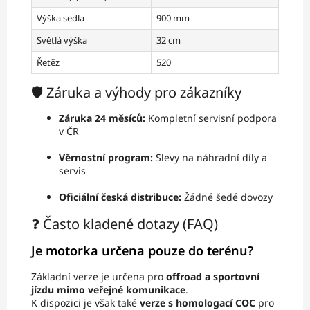
Výška sedla
900 mm
Světlá výška
32 cm
Řetěz
520
🛡️ Záruka a výhody pro zákazníky
Záruka 24 měsíců:
Kompletní servisní podpora
v ČR
Věrnostní program:
Slevy na náhradní díly a
servis
Oficiální česká distribuce:
Žádné šedé dovozy
❓ Často kladené dotazy (FAQ)
Je motorka určena pouze do terénu?
Základní verze je určena pro
offroad a sportovní
jízdu mimo veřejné komunikace
.
K dispozici je však také
verze s homologací COC
pro