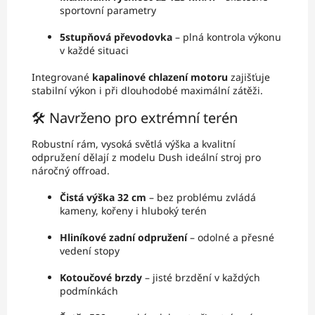
sportovní parametry
5stupňová převodovka
– plná kontrola výkonu
v každé situaci
Integrované
kapalinové chlazení motoru
zajišťuje
stabilní výkon i při dlouhodobé maximální zátěži.
🛠️ Navrženo pro extrémní terén
Robustní rám, vysoká světlá výška a kvalitní
odpružení dělají z modelu Dush ideální stroj pro
náročný offroad.
Čistá výška 32 cm
– bez problému zvládá
kameny, kořeny i hluboký terén
Hliníkové zadní odpružení
– odolné a přesné
vedení stopy
Kotoučové brzdy
– jisté brzdění v každých
podmínkách