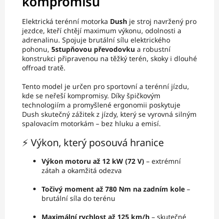
kompromisů
Elektrická terénní motorka
Dush
je stroj navržený pro
jezdce, kteří chtějí maximum výkonu, odolnosti a
adrenalinu. Spojuje brutální sílu elektrického
pohonu,
5stupňovou převodovku
a robustní
konstrukci připravenou na těžký terén, skoky i dlouhé
offroad tratě.
Tento model je určen pro sportovní a terénní jízdu,
kde se neřeší kompromisy. Díky špičkovým
technologiím a promyšlené ergonomii poskytuje
Dush skutečný zážitek z jízdy, který se vyrovná silným
spalovacím motorkám – bez hluku a emisí.
⚡ Výkon, který posouvá hranice
Výkon motoru až 12 kW (72 V)
– extrémní
zátah a okamžitá odezva
Točivý moment až 780 Nm na zadním kole
–
brutální síla do terénu
Maximální rychlost až 125 km/h
– skutečné