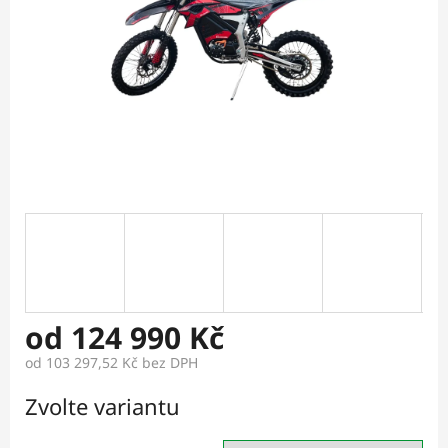
od
124 990 Kč
od
103 297,52 Kč
bez DPH
Měrná
Zvolte variantu
cena: