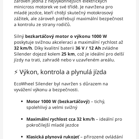
zároveň jedna z nejvýkonnějších elektrických
minicross motorek ve své třídě. Je navržena pro
mladé jezdce, kteří chtějí skutečný motokrosový
zážitek, ale zároveň potřebují maximální bezpečnost
a kontrolu ze strany rodičů.
Silný
bezkartáčový motor o výkonu 1000 W
poskytuje svižnou akceleraci a maximální rychlost až
32 km/h
. Díky kvalitní baterii
36 V / 12 Ah
zvládne
Silender dojezd kolem
25 km
, což je ideální pro delší
jízdy na trati, zahradě nebo v uzavřeném areálu.
⚡ Výkon, kontrola a plynulá jízda
EcoWheel Silender byl navržen s důrazem na
vyvážení výkonu a bezpečnosti.
Motor 1000 W (bezkartáčový)
– tichý,
spolehlivý a velmi svižný
Maximální rychlost cca 32 km/h
– ideální pro
pokročilejší mladé jezdce
Klasická plynová rukojeť
– přirozené ovládání