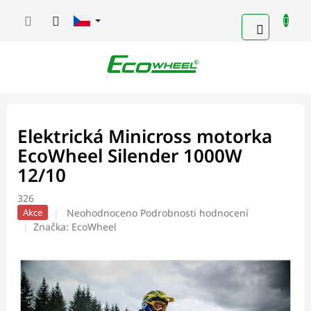
Přejít
na
NÁKUPN
obsah
KOŠÍK
Elektrická Minicross motorka
EcoWheel Silender 1000W
12/10
326
Průměrné
Neohodnoceno
Podrobnosti hodnocení
Akce
hodnocení
Značka:
EcoWheel
produktu
je
0,0
z
5
hvězdiček.