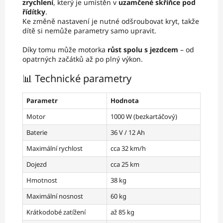
zrychlení
, který je umístěn v
uzamčené skříňce pod
řídítky
.
Ke změně nastavení je nutné odšroubovat kryt, takže
dítě si nemůže parametry samo upravit.
Díky tomu může motorka
růst spolu s jezdcem
– od
opatrných začátků až po plný výkon.
📊 Technické parametry
Parametr
Hodnota
Motor
1000 W (bezkartáčový)
Baterie
36 V / 12 Ah
Maximální rychlost
cca 32 km/h
Dojezd
cca 25 km
Hmotnost
38 kg
Maximální nosnost
60 kg
Krátkodobé zatížení
až 85 kg