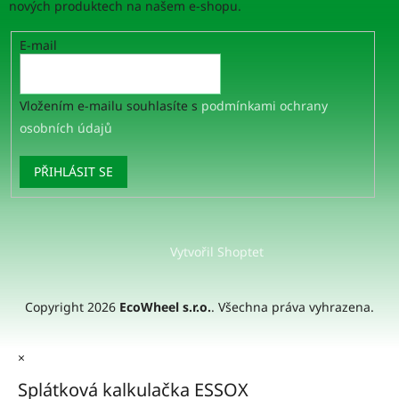
nových produktech na našem e-shopu.
E-mail
Vložením e-mailu souhlasíte s
podmínkami ochrany
osobních údajů
PŘIHLÁSIT SE
Vytvořil Shoptet
Copyright 2026
EcoWheel s.r.o.
. Všechna práva vyhrazena.
×
Splátková kalkulačka ESSOX