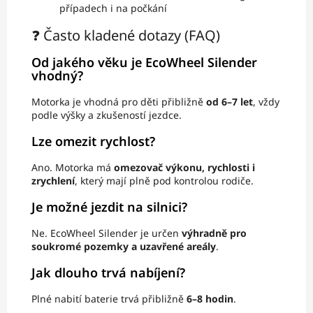
případech i na počkání
❓ Často kladené dotazy (FAQ)
Od jakého věku je EcoWheel Silender
vhodný?
Motorka je vhodná pro děti přibližně
od 6–7 let
, vždy
podle výšky a zkušeností jezdce.
Lze omezit rychlost?
Ano. Motorka má
omezovač výkonu, rychlosti i
zrychlení
, který mají plně pod kontrolou rodiče.
Je možné jezdit na silnici?
Ne. EcoWheel Silender je určen
výhradně pro
soukromé pozemky a uzavřené areály
.
Jak dlouho trvá nabíjení?
Plné nabití baterie trvá přibližně
6–8 hodin
.