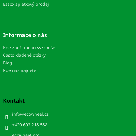
Essox splátkový prodej
Informace o nás
Kde zboží mohu vyzkoušet
Často kladené otázky
Blog
Kde nás najdete
Kontakt
info
@
ecowheel.cz
+420 603 218 588
ecowheel_sro