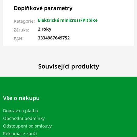
Doplňkové parametry
Elektrické minicross/Pitbike
Kategorie
:
2 roky
Záruka
:
3334987649752
EAN
:
Související produkty
Z
á
p
Vše o nákupu
a
t
Doprava a platba
í
Obchodní podmínky
Odstoupení od smlouvy
Reklamace zboží