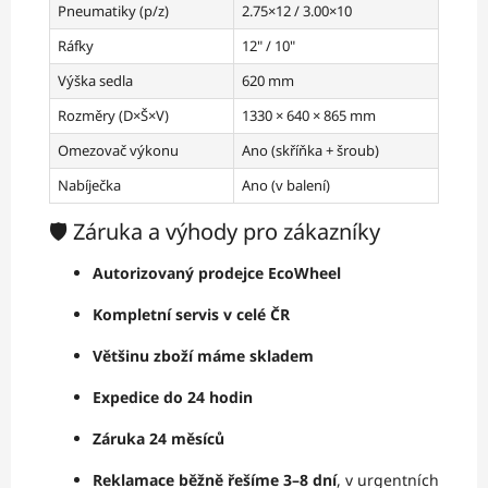
Pneumatiky (p/z)
2.75×12 / 3.00×10
Ráfky
12" / 10"
Výška sedla
620 mm
Rozměry (D×Š×V)
1330 × 640 × 865 mm
Omezovač výkonu
Ano (skříňka + šroub)
Nabíječka
Ano (v balení)
🛡️ Záruka a výhody pro zákazníky
Autorizovaný prodejce EcoWheel
Kompletní servis v celé ČR
Většinu zboží máme skladem
Expedice do 24 hodin
Záruka 24 měsíců
Reklamace běžně řešíme 3–8 dní
, v urgentních