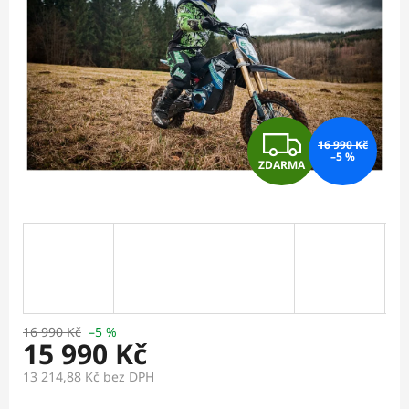
Z
16 990 Kč
–5 %
ZDARMA
D
A
R
M
A
16 990 Kč
–5 %
15 990 Kč
13 214,88 Kč
bez DPH
Měrná