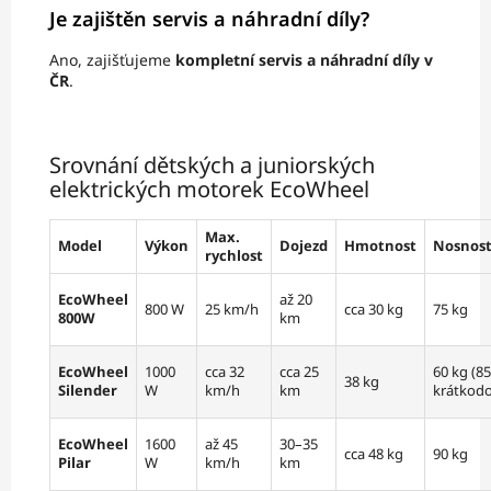
Je zajištěn servis a náhradní díly?
Ano, zajišťujeme
kompletní servis a náhradní díly v
ČR
.
Srovnání dětských a juniorských
elektrických motorek EcoWheel
Max.
Model
Výkon
Dojezd
Hmotnost
Nosnos
rychlost
EcoWheel
až 20
800 W
25 km/h
cca 30 kg
75 kg
800W
km
EcoWheel
1000
cca 32
cca 25
60 kg (8
38 kg
Silender
W
km/h
km
krátkod
EcoWheel
1600
až 45
30–35
cca 48 kg
90 kg
Pilar
W
km/h
km