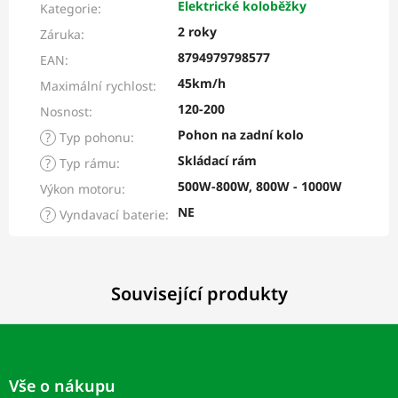
Elektrické koloběžky
Kategorie
:
2 roky
Záruka
:
8794979798577
EAN
:
45km/h
Maximální rychlost
:
120-200
Nosnost
:
Pohon na zadní kolo
?
Typ pohonu
:
Skládací rám
?
Typ rámu
:
500W-800W, 800W - 1000W
Výkon motoru
:
NE
?
Vyndavací baterie
:
Související produkty
Z
á
p
Vše o nákupu
a