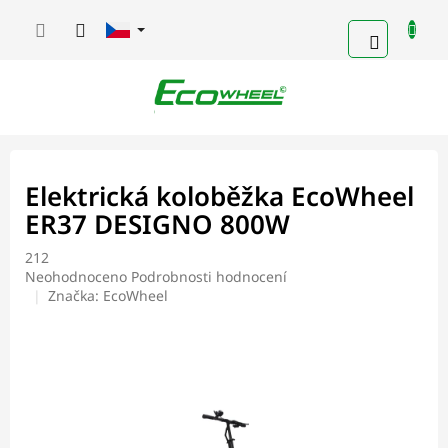
Přejít
na
NÁKUPN
obsah
KOŠÍK
Elektrická koloběžka EcoWheel
ER37 DESIGNO 800W
212
Průměrné
Neohodnoceno
Podrobnosti hodnocení
hodnocení
Značka:
EcoWheel
produktu
je
0,0
z
5
hvězdiček.