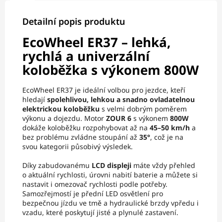
Detailní popis produktu
EcoWheel ER37 – lehká,
rychlá a univerzální
koloběžka s výkonem 800W
EcoWheel ER37 je ideální volbou pro jezdce, kteří
hledají
spolehlivou, lehkou a snadno ovladatelnou
elektrickou koloběžku
s velmi dobrým poměrem
výkonu a dojezdu. Motor
ZOUR 6
s výkonem
800W
dokáže koloběžku rozpohybovat až na
45–50 km/h
a
bez problému zvládne stoupání až
35°
, což je na
svou kategorii působivý výsledek.
Díky zabudovanému
LCD displeji
máte vždy přehled
o aktuální rychlosti, úrovni nabití baterie a můžete si
nastavit i omezovač rychlosti podle potřeby.
Samozřejmostí je přední LED osvětlení pro
bezpečnou jízdu ve tmě a hydraulické brzdy vpředu i
vzadu, které poskytují jisté a plynulé zastavení.