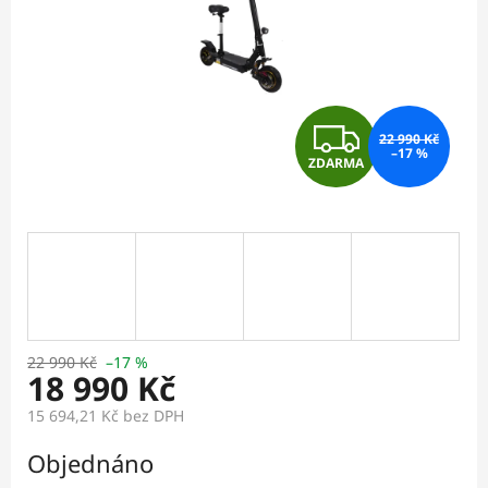
Z
22 990 Kč
–17 %
ZDARMA
D
A
R
M
A
22 990 Kč
–17 %
18 990 Kč
15 694,21 Kč
bez DPH
Měrná
Objednáno
cena: