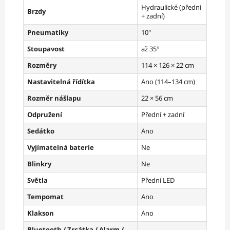
Hydraulické (přední
Brzdy
+ zadní)
Pneumatiky
10"
Stoupavost
až 35°
Rozměry
114 × 126 × 22 cm
Nastavitelná řídítka
Ano (114–134 cm)
Rozměr nášlapu
22 × 56 cm
Odpružení
Přední + zadní
Sedátko
Ano
Vyjímatelná baterie
Ne
Blinkry
Ne
Světla
Přední LED
Tempomat
Ano
Klakson
Ano
Bluetooth / Zrcátka / Alarm /