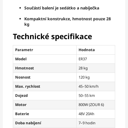
Součástí balení je sedátko a nabíječka
Kompaktní konstrukce, hmotnost pouze 28
kg
Technické specifikace
Parametr
Hodnota
Model
ER37
Hmotnost
28 kg
Nosnost
120 kg
Max. rychlost
45–50 km/h
Dojezd
50–55 km
Motor
800W (ZOUR 6)
Baterie
48V 20Ah
Doba nabíjení
7–9 hodin