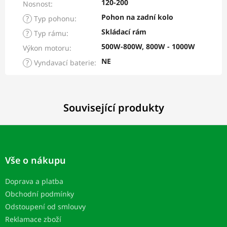
120-200
Nosnost
:
Pohon na zadní kolo
?
Typ pohonu
:
Skládací rám
?
Typ rámu
:
500W-800W, 800W - 1000W
Výkon motoru
:
NE
?
Vyndavací baterie
:
Související produkty
Z
á
p
Vše o nákupu
a
t
Doprava a platba
í
Obchodní podmínky
Odstoupení od smlouvy
Reklamace zboží