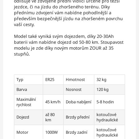
odlišuje ve zdvojené přední vidlici určené pro těžší
jezdce, či na jízdu do zhoršeného terénu. Díky
přednímu zdvojení vám nabídne pohodlnější a
především bezpečnější jízdu na zhoršeném povrchu
vaší cesty.
Model také vyniká svým dojezdem, díky 20-30Ah
baterii vám nabídne dojezd od 50-80 km. Stoupavost
modelu je zde díky novým motorům ZOUR až 35
stupňů.
Typ
ER25
Hmotnost
32 kg
Barva
Nosnost
120 kg
Maximální
45 km/h
Doba nabíjení
5-8 hodin
rychlost
až 80
kotoučové
Dojezd
Brzdy přední
km
hydraulické
kotoučové
Motor
1000W
Brzdy zadní
hydraulické