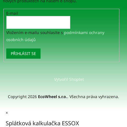
nových produktech na našem e-shopu.
E-mail
Vložením e-mailu souhlasíte s
podmínkami ochrany
osobních údajů
PŘIHLÁSIT SE
Vytvořil Shoptet
Copyright 2026
EcoWheel s.r.o.
. Všechna práva vyhrazena.
×
Splátková kalkulačka ESSOX