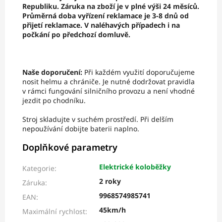
Republiku. Záruka na zboží je v plné výši 24 měsíců.
Průměrná doba vyřízení reklamace je 3-8 dnů od
přijetí reklamace. V naléhavých případech i na
počkání po předchozí domluvě.
Naše doporučení:
Při každém využití doporučujeme
nosit helmu a chrániče. Je nutné dodržovat pravidla
v rámci fungování silničního provozu a není vhodné
jezdit po chodníku.
Stroj skladujte v suchém prostředí. Při delším
nepoužívání dobijte baterii naplno.
Doplňkové parametry
Elektrické koloběžky
Kategorie
:
2 roky
Záruka
:
9968574985741
EAN
:
45km/h
Maximální rychlost
: