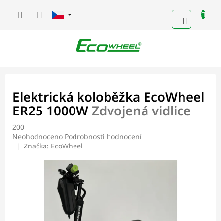
Přejít
na
NÁKUPN
obsah
KOŠÍK
Elektrická koloběžka EcoWheel
ER25 1000W
Zdvojená vidlice
200
Průměrné
Neohodnoceno
Podrobnosti hodnocení
hodnocení
Značka:
EcoWheel
produktu
je
0,0
z
5
hvězdiček.