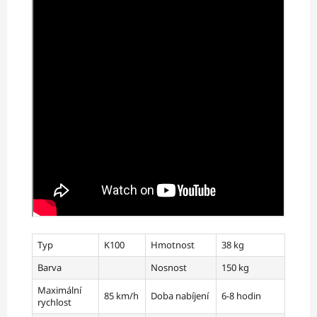
Typ
K100
Hmotnost
38 kg
Barva
Nosnost
150 kg
Maximální
85 km/h
Doba nabíjení
6-8 hodin
rychlost