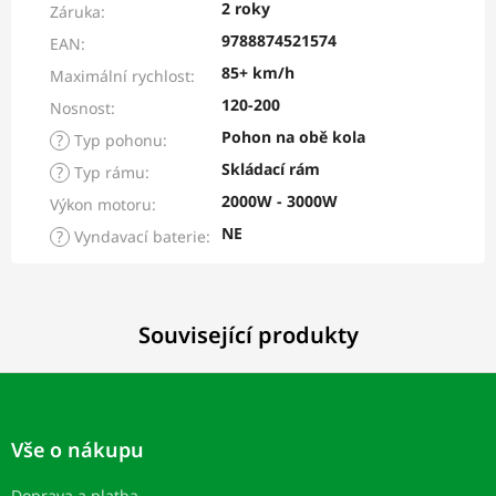
2 roky
Záruka
:
9788874521574
EAN
:
85+ km/h
Maximální rychlost
:
120-200
Nosnost
:
Pohon na obě kola
?
Typ pohonu
:
Skládací rám
?
Typ rámu
:
2000W - 3000W
Výkon motoru
:
NE
?
Vyndavací baterie
:
Související produkty
Z
á
p
Vše o nákupu
a
t
Doprava a platba