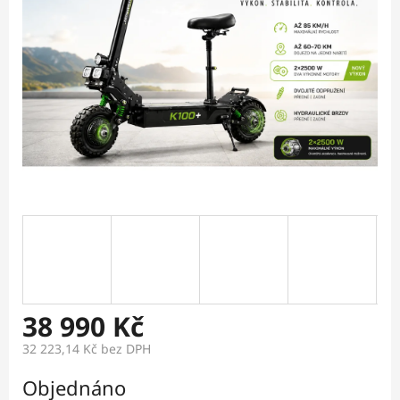
38 990 Kč
32 223,14 Kč
bez DPH
Měrná
Objednáno
cena: