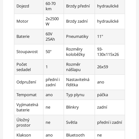
60-70
Dojezd
Brzdy přední
hydraulické
km
2x2500
Motor
Brzdy zadní
hydraulické
W
60V
Baterie
Pneumatiky
11"
25Ah
Rozměry
93-
Stoupavost
50"
koloběžky
130x115x26
Počet
Rozměr
1
26x59
sedadel
nášlapu
přední i
Nastavitelná
Odpružení
ano
zadní
řídítka
Tempomat
ano
Typ plynu
páčka
Vyjímatelná
ne
Blinkry
zadní
baterie
Úložný
ne
Světla
přední i zadní
prostor
Klakson
ano
Bluetooth
ne