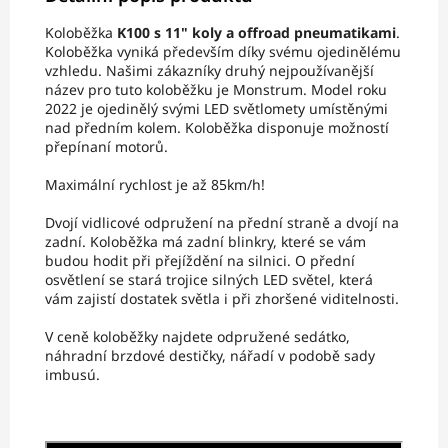
Koloběžka
K100 s 11" koly a offroad pneumatikami
.
Koloběžka vyniká především díky svému ojedinělému
vzhledu. Našimi zákazníky druhý nejpoužívanější
název pro tuto koloběžku je Monstrum. Model roku
2022 je ojedinělý svými LED světlomety umístěnými
nad předním kolem. Koloběžka disponuje možností
přepínaní motorů.
Maximální rychlost je až 85km/h!
Dvojí vidlicové odpružení na přední straně a dvojí na
zadní. Koloběžka má zadní blinkry, které se vám
budou hodit při přejíždění na silnici. O přední
osvětlení se stará trojice silných LED světel, která
vám zajistí dostatek světla i při zhoršené viditelnosti.
V ceně koloběžky najdete odpružené sedátko,
náhradní brzdové destičky, nářadí v podobě sady
imbusú.