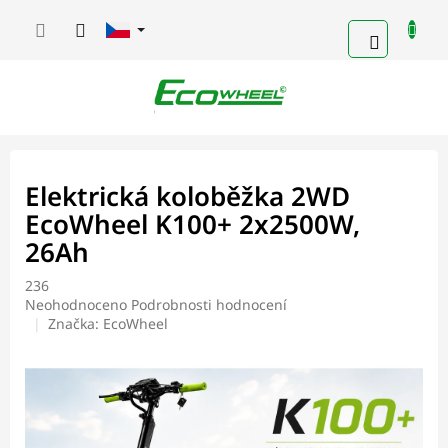
Přejít
na
NÁKUPN
obsah
KOŠÍK
Elektrická koloběžka 2WD
EcoWheel K100+ 2x2500W,
26Ah
236
Průměrné
Neohodnoceno
Podrobnosti hodnocení
hodnocení
Značka:
EcoWheel
produktu
je
0,0
z
5
hvězdiček.