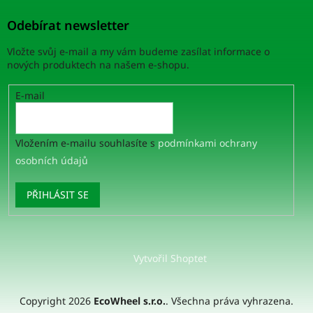
Odebírat newsletter
Vložte svůj e-mail a my vám budeme zasílat informace o
nových produktech na našem e-shopu.
E-mail
Vložením e-mailu souhlasíte s
podmínkami ochrany
osobních údajů
PŘIHLÁSIT SE
Vytvořil Shoptet
Copyright 2026
EcoWheel s.r.o.
. Všechna práva vyhrazena.