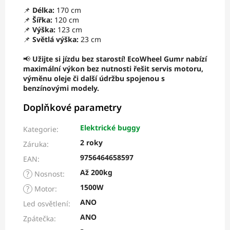
📌
Délka:
170 cm
📌
Šířka:
120 cm
📌
Výška:
123 cm
📌
Světlá výška:
23 cm
📢
Užijte si jízdu bez starostí! EcoWheel Gumr nabízí
maximální výkon bez nutnosti řešit servis motoru,
výměnu oleje či další údržbu spojenou s
benzínovými modely.
Doplňkové parametry
Elektrické buggy
Kategorie
:
2 roky
Záruka
:
9756464658597
EAN
:
Až 200kg
?
Nosnost
:
1500W
?
Motor
:
ANO
Led osvětlení
:
ANO
Zpátečka
: