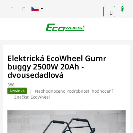
Přejít
na
NÁKUPN
obsah
KOŠÍK
Elektrická EcoWheel Gumr
buggy 2500W 20Ah -
dvousedadlová
386
Průměrné
Neohodnoceno
Podrobnosti hodnocení
Novinka
hodnocení
Značka:
EcoWheel
produktu
je
0,0
z
5
hvězdiček.