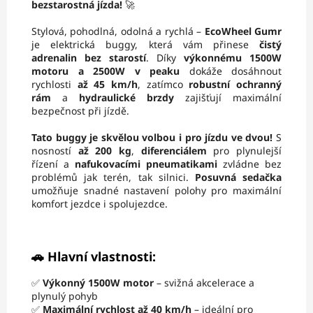
bezstarostná jízda!
🚀
Stylová, pohodlná, odolná a rychlá –
EcoWheel Gumr
je elektrická buggy, která vám přinese
čistý
adrenalin bez starostí
. Díky
výkonnému 1500W
motoru a 2500W v peaku
dokáže dosáhnout
rychlosti
až 45 km/h
, zatímco
robustní ochranný
rám
a
hydraulické brzdy
zajišťují maximální
bezpečnost při jízdě.
Tato buggy je skvělou volbou i pro jízdu ve dvou!
S
nosností
až 200 kg
,
diferenciálem
pro plynulejší
řízení a
nafukovacími pneumatikami
zvládne bez
problémů jak terén, tak silnici.
Posuvná sedačka
umožňuje snadné nastavení polohy pro maximální
komfort jezdce i spolujezdce.
🚗 Hlavní vlastnosti:
✅
Výkonný 1500W motor
– svižná akcelerace a
plynulý pohyb
✅
Maximální rychlost až 40 km/h
– ideální pro