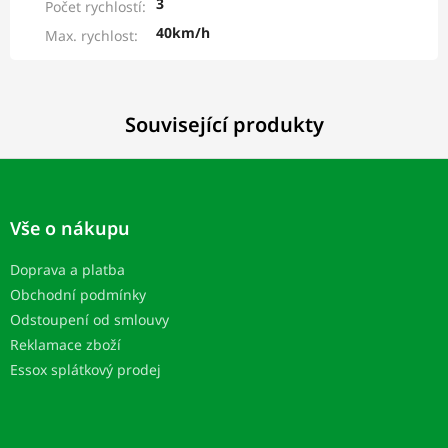
3
Počet rychlostí
:
40km/h
Max. rychlost
:
Související produkty
Z
á
p
Vše o nákupu
a
t
Doprava a platba
í
Obchodní podmínky
Odstoupení od smlouvy
Reklamace zboží
Essox splátkový prodej