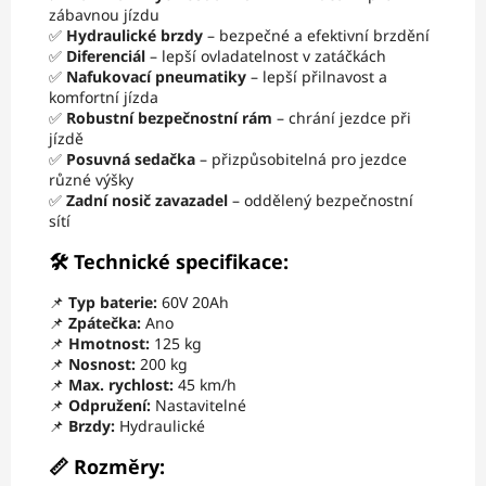
zábavnou jízdu
✅
Hydraulické brzdy
– bezpečné a efektivní brzdění
✅
Diferenciál
– lepší ovladatelnost v zatáčkách
✅
Nafukovací pneumatiky
– lepší přilnavost a
komfortní jízda
✅
Robustní bezpečnostní rám
– chrání jezdce při
jízdě
✅
Posuvná sedačka
– přizpůsobitelná pro jezdce
různé výšky
✅
Zadní nosič zavazadel
– oddělený bezpečnostní
sítí
🛠 Technické specifikace:
📌
Typ baterie:
60V 20Ah
📌
Zpátečka:
Ano
📌
Hmotnost:
125 kg
📌
Nosnost:
200 kg
📌
Max. rychlost:
45 km/h
📌
Odpružení:
Nastavitelné
📌
Brzdy:
Hydraulické
📏 Rozměry: