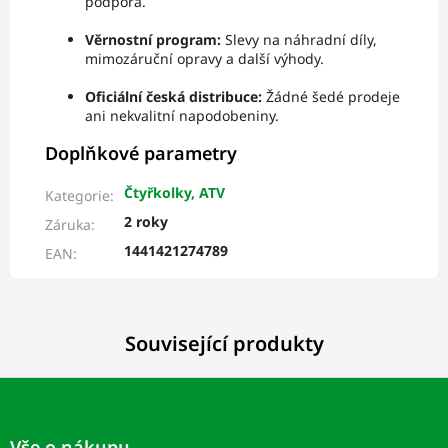
podpora.
Věrnostní program:
Slevy na náhradní díly,
mimozáruční opravy a další výhody.
Oficiální česká distribuce:
Žádné šedé prodeje
ani nekvalitní napodobeniny.
Doplňkové parametry
Čtyřkolky, ATV
Kategorie
:
2 roky
Záruka
:
1441421274789
EAN
:
Související produkty
Z
á
p
Vše o nákupu