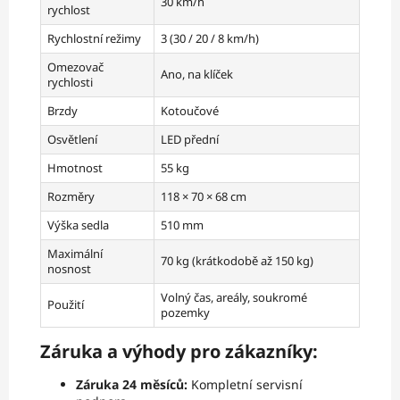
30 km/h
rychlost
Rychlostní režimy
3 (30 / 20 / 8 km/h)
Omezovač
Ano, na klíček
rychlosti
Brzdy
Kotoučové
Osvětlení
LED přední
Hmotnost
55 kg
Rozměry
118 × 70 × 68 cm
Výška sedla
510 mm
Maximální
70 kg (krátkodobě až 150 kg)
nosnost
Volný čas, areály, soukromé
Použití
pozemky
Záruka a výhody pro zákazníky:
Záruka 24 měsíců:
Kompletní servisní