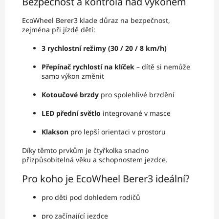
Bezpečnost a kontrola nad výkonem
EcoWheel Berer3 klade důraz na bezpečnost,
zejména při jízdě dětí:
3 rychlostní režimy (30 / 20 / 8 km/h)
Přepínač rychlostí na klíček
– dítě si nemůže
samo výkon změnit
Kotoučové brzdy
pro spolehlivé brzdění
LED přední světlo
integrované v masce
Klakson
pro lepší orientaci v prostoru
Díky těmto prvkům je čtyřkolka snadno
přizpůsobitelná věku a schopnostem jezdce.
Pro koho je EcoWheel Berer3 ideální?
pro děti pod dohledem rodičů
pro začínající jezdce