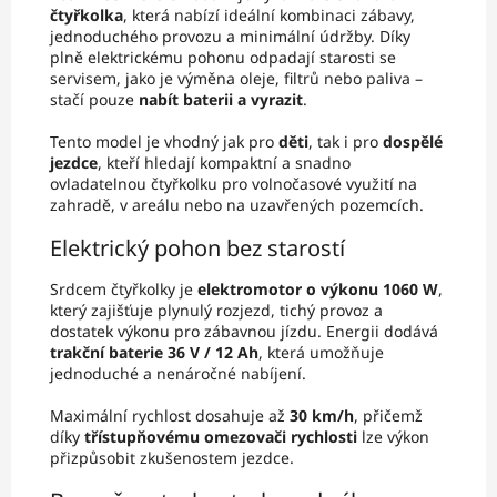
čtyřkolka
, která nabízí ideální kombinaci zábavy,
jednoduchého provozu a minimální údržby. Díky
plně elektrickému pohonu odpadají starosti se
servisem, jako je výměna oleje, filtrů nebo paliva –
stačí pouze
nabít baterii a vyrazit
.
Tento model je vhodný jak pro
děti
, tak i pro
dospělé
jezdce
, kteří hledají kompaktní a snadno
ovladatelnou čtyřkolku pro volnočasové využití na
zahradě, v areálu nebo na uzavřených pozemcích.
Elektrický pohon bez starostí
Srdcem čtyřkolky je
elektromotor o výkonu 1060 W
,
který zajišťuje plynulý rozjezd, tichý provoz a
dostatek výkonu pro zábavnou jízdu. Energii dodává
trakční baterie 36 V / 12 Ah
, která umožňuje
jednoduché a nenáročné nabíjení.
Maximální rychlost dosahuje až
30 km/h
, přičemž
díky
třístupňovému omezovači rychlosti
lze výkon
přizpůsobit zkušenostem jezdce.