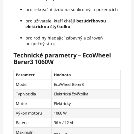
pro rekreační jízdu na soukromých pozemcích
pro uživatele, kteří chtějí
bezúdržbovou
elektrickou čtyřkolku
pro rodiny hledající zábavný a zároveň
bezpečný stroj
Technické parametry – EcoWheel
Berer3 1060W
Parametr
Hodnota
Model
EcoWheel Berer3
Typ vozidla
Elektrická čtyřkolka
Motor
Elektrický
Výkon motoru
1060 W
Baterie
36 V / 12 Ah
Maximální