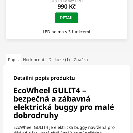
818,18 Kč bez DPH
990 Kč
DETAIL
LED helma s 3 funkcemi
Popis
Hodnocení
Diskuze (1)
Značka
Detailní popis produktu
EcoWheel GULIT4 –
bezpečná a zábavná
elektrická buggy pro malé
dobrodruhy
EcoWheel GULIT4 je elektrická buggy navržená pro
děti od 4 let, které chtějí zažít první pořádná