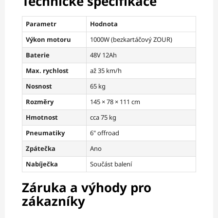
Technické specifikace
Parametr
Hodnota
Výkon motoru
1000W (bezkartáčový ZOUR)
Baterie
48V 12Ah
Max. rychlost
až 35 km/h
Nosnost
65 kg
Rozměry
145 × 78 × 111 cm
Hmotnost
cca 75 kg
Pneumatiky
6" offroad
Zpátečka
Ano
Nabíječka
Součást balení
Záruka a výhody pro
zákazníky