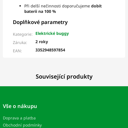
Při delší nečinnosti doporučujeme
dobít
baterii na 100 %
Doplňkové parametry
Elektrické buggy
Kategorie
:
2 roky
Záruka
:
3352948597854
EAN
:
Související produkty
Z
á
p
Vše o nákupu
a
t
Doprava a platba
í
Obchodní podmínky