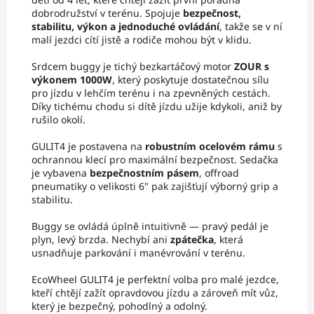
dobrodružství v terénu. Spojuje
bezpečnost,
stabilitu, výkon a jednoduché ovládání
, takže se v ní
malí jezdci cítí jistě a rodiče mohou být v klidu.
Srdcem buggy je tichý bezkartáčový motor
ZOUR s
výkonem 1000W
, který poskytuje dostatečnou sílu
pro jízdu v lehčím terénu i na zpevněných cestách.
Díky tichému chodu si dítě jízdu užije kdykoli, aniž by
rušilo okolí.
GULIT4 je postavena na
robustním ocelovém rámu
s
ochrannou klecí pro maximální bezpečnost. Sedačka
je vybavena
bezpečnostním pásem
, offroad
pneumatiky o velikosti 6" pak zajišťují výborný grip a
stabilitu.
Buggy se ovládá úplně intuitivně — pravý pedál je
plyn, levý brzda. Nechybí ani
zpátečka
, která
usnadňuje parkování i manévrování v terénu.
EcoWheel GULIT4 je perfektní volba pro malé jezdce,
kteří chtějí zažít opravdovou jízdu a zároveň mít vůz,
který je bezpečný, pohodlný a odolný.