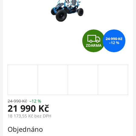
Z
24 990 Kč
–12 %
ZDARMA
D
A
R
M
A
24 990 Kč
–12 %
21 990 Kč
18 173,55 Kč
bez DPH
Měrná
Objednáno
cena: