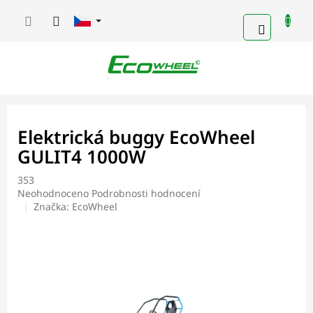
Přejít
na
NÁKUPN
obsah
KOŠÍK
Elektrická buggy EcoWheel
GULIT4 1000W
353
Průměrné
Neohodnoceno
Podrobnosti hodnocení
hodnocení
Značka:
EcoWheel
produktu
je
0,0
z
5
hvězdiček.