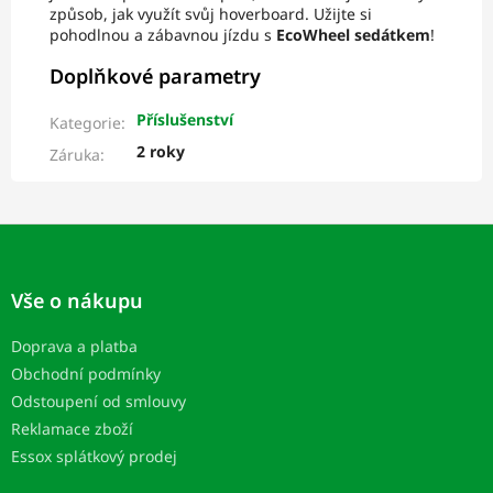
způsob, jak využít svůj hoverboard. Užijte si
pohodlnou a zábavnou jízdu s
EcoWheel sedátkem
!
Doplňkové parametry
Příslušenství
Kategorie
:
2 roky
Záruka
:
Z
á
p
Vše o nákupu
a
t
Doprava a platba
í
Obchodní podmínky
Odstoupení od smlouvy
Reklamace zboží
Essox splátkový prodej