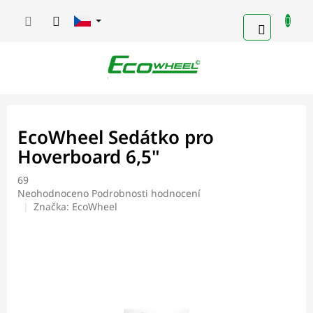
Přejít
na
NÁKUPN
obsah
KOŠÍK
EcoWheel Sedátko pro
Hoverboard 6,5"
69
Průměrné
Neohodnoceno
Podrobnosti hodnocení
hodnocení
Značka:
EcoWheel
produktu
je
0,0
z
5
hvězdiček.