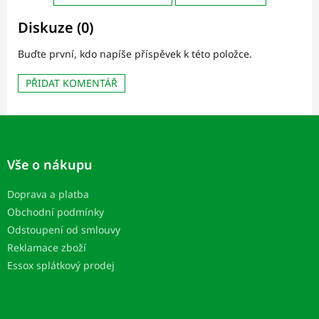
Diskuze (0)
Buďte první, kdo napíše příspěvek k této položce.
PŘIDAT KOMENTÁŘ
Z
á
p
Vše o nákupu
a
t
Doprava a platba
í
Obchodní podmínky
Odstoupení od smlouvy
Reklamace zboží
Essox splátkový prodej