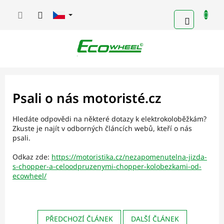
Přejít
na
NÁKUPN
obsah
KOŠÍK
Psali o nás motoristé.cz
Hledáte odpovědi na některé dotazy k elektrokoloběžkám?
Zkuste je najít v odborných článcích webů, kteří o nás
psali.
Odkaz zde:
https://motoristika.cz/nezapomenutelna-jizda-
s-chopper-a-celoodpruzenymi-chopper-kolobezkami-od-
ecowheel/
PŘEDCHOZÍ ČLÁNEK
DALŠÍ ČLÁNEK